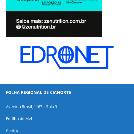
FOLHA REGIONAL DE CIANORTE
Avenida Brasil, 1167 – Sala 3
Ed. Ilha do Mel
Centro