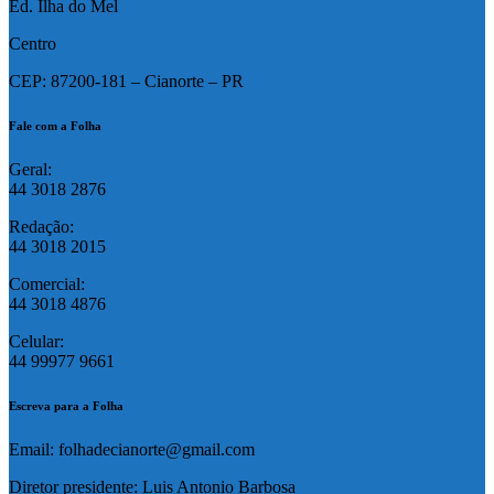
Ed. Ilha do Mel
Centro
CEP: 87200-181 – Cianorte – PR
Fale com a Folha
Geral:
44 3018 2876
Redação:
44 3018 2015
Comercial:
44 3018 4876
Celular:
44 99977 9661
Escreva para a Folha
Email: folhadecianorte@gmail.com
Diretor presidente: Luis Antonio Barbosa