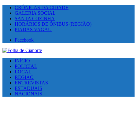
CRÔNICAS DA CIDADE
GALERIA SOCIAL
SANTA COZINHA
HORÁRIOS DE ÔNIBUS (REGIÃO)
PIADAS VAGAU
Facebook
INÍCIO
POLICIAL
LOCAL
REGIÃO
ENTREVISTAS
ESTADUAIS
NACIONAIS