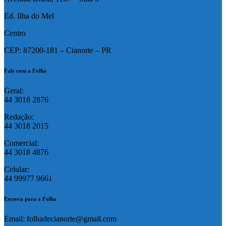
Ed. Ilha do Mel
Centro
CEP: 87200-181 – Cianorte – PR
Fale com a Folha
Geral:
44 3018 2876
Redação:
44 3018 2015
Comercial:
44 3018 4876
Celular:
44 99977 9661
Escreva para a Folha
Email: folhadecianorte@gmail.com