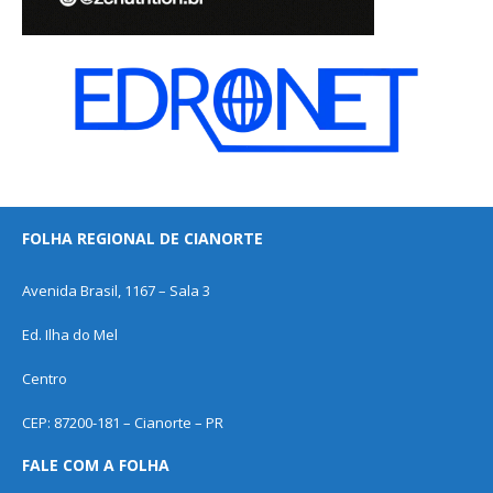
FOLHA REGIONAL DE CIANORTE
Avenida Brasil, 1167 – Sala 3
Ed. Ilha do Mel
Centro
CEP: 87200-181 – Cianorte – PR
FALE COM A FOLHA