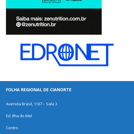
FOLHA REGIONAL DE CIANORTE
Avenida Brasil, 1167 – Sala 3
Ed. Ilha do Mel
Centro