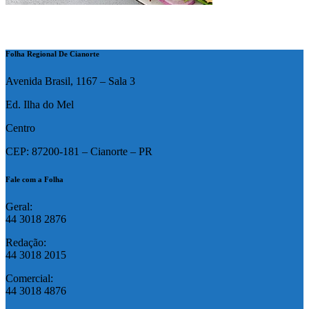
Folha Regional De Cianorte
Avenida Brasil, 1167 – Sala 3
Ed. Ilha do Mel
Centro
CEP: 87200-181 – Cianorte – PR
Fale com a Folha
Geral:
44 3018 2876
Redação:
44 3018 2015
Comercial:
44 3018 4876