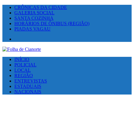
CRÔNICAS DA CIDADE
GALERIA SOCIAL
SANTA COZINHA
HORÁRIOS DE ÔNIBUS (REGIÃO)
PIADAS VAGAU
Facebook
INÍCIO
POLICIAL
LOCAL
REGIÃO
ENTREVISTAS
ESTADUAIS
NACIONAIS