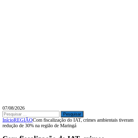
07/08/2026
Pesquisar
por:
Início
REGIÃO
Com fiscalização do IAT, crimes ambientais tiveram
redução de 30% na região de Maringá