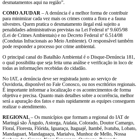
desmatamentos aqui na região”.
COMO AJUDAR
– A denúncia é a melhor forma de contribuir
para minimizar cada vez mais os crimes contra a flora e a fauna
silvestres. Quem pratica o desmatamento ilegal está sujeito a
penalidades administrativas previstas na Lei Federal nº 9.605/98
(Lei de Crimes Ambientais) e no Decreto Federal nº 6.514/08
(Condutas Infracionais ao Meio Ambiente). O responsável também
pode responder a processo por crime ambiental.
O principal canal do Batalhão Ambiental é o Disque-Denúncia 181,
o qual possibilita que seja feita uma análise e verificação in loco de
todas as informações recebidas do cidadão.
No IAT, a denúncia deve ser registrada junto ao serviço de
Ouvidoria, disponível no Fale Conosco, ou nos escritórios regionais.
É importante informar a localização e os acontecimentos de forma
objetiva e precisa. Quanto mais detalhes sobre a ocorrência, melhor
será a apuração dos fatos e mais rapidamente as equipes conseguem
realizar o atendimento.
REGIONAL
– Os municípios que formam a regional do IAT de
Maringá são Ângulo, Astorga, Atalaia, Colorado, Doutor Camargo,
Floraí, Floresta, Flórida, Iguaraçu, Itaguajé, Itambé, Ivatuba, Lobato,
Mandaguari, Mandaguaçu, Marialva, Munhoz de Mello, Nossa