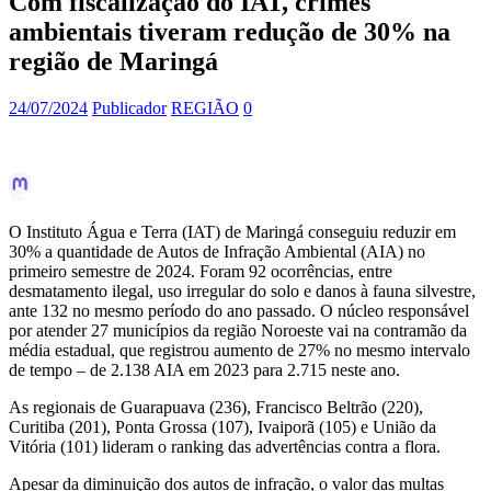
Com fiscalização do IAT, crimes
ambientais tiveram redução de 30% na
região de Maringá
24/07/2024
Publicador
REGIÃO
0
O Instituto Água e Terra (IAT) de Maringá conseguiu reduzir em
30% a quantidade de Autos de Infração Ambiental (AIA) no
primeiro semestre de 2024. Foram 92 ocorrências, entre
desmatamento ilegal, uso irregular do solo e danos à fauna silvestre,
ante 132 no mesmo período do ano passado. O núcleo responsável
por atender 27 municípios da região Noroeste vai na contramão da
média estadual, que registrou aumento de 27% no mesmo intervalo
de tempo – de 2.138 AIA em 2023 para 2.715 neste ano.
As regionais de Guarapuava (236), Francisco Beltrão (220),
Curitiba (201), Ponta Grossa (107), Ivaiporã (105) e União da
Vitória (101) lideram o ranking das advertências contra a flora.
Apesar da diminuição dos autos de infração, o valor das multas