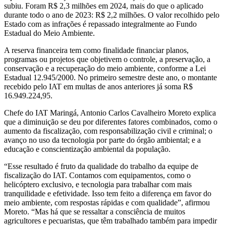
subiu. Foram R$ 2,3 milhões em 2024, mais do que o aplicado
durante todo o ano de 2023: R$ 2,2 milhões. O valor recolhido pelo
Estado com as infrações é repassado integralmente ao Fundo
Estadual do Meio Ambiente.
A reserva financeira tem como finalidade financiar planos,
programas ou projetos que objetivem o controle, a preservação, a
conservação e a recuperação do meio ambiente, conforme a Lei
Estadual 12.945/2000. No primeiro semestre deste ano, o montante
recebido pelo IAT em multas de anos anteriores já soma R$
16.949.224,95.
Chefe do IAT Maringá, Antonio Carlos Cavalheiro Moreto explica
que a diminuição se deu por diferentes fatores combinados, como o
aumento da fiscalização, com responsabilização civil e criminal; o
avanço no uso da tecnologia por parte do órgão ambiental; e a
educação e conscientização ambiental da população.
“Esse resultado é fruto da qualidade do trabalho da equipe de
fiscalização do IAT. Contamos com equipamentos, como o
helicóptero exclusivo, e tecnologia para trabalhar com mais
tranquilidade e efetividade. Isso tem feito a diferença em favor do
meio ambiente, com respostas rápidas e com qualidade”, afirmou
Moreto. “Mas há que se ressaltar a consciência de muitos
agricultores e pecuaristas, que têm trabalhado também para impedir