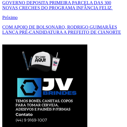
GOVERNO DEPOSITA PRIMEIRA PARCELA DAS 300
NOVAS CRECHES DO PROGRAMA INFÂNCIA FELIZ
Próximo
COM APOIO DE BOLSONARO, RODRIGO GUIMARÃES
LANÇA PRÉ-CANDIDATURA A PREFEITO DE CIANORTE