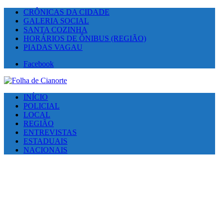
CRÔNICAS DA CIDADE
GALERIA SOCIAL
SANTA COZINHA
HORÁRIOS DE ÔNIBUS (REGIÃO)
PIADAS VAGAU
Facebook
INÍCIO
POLICIAL
LOCAL
REGIÃO
ENTREVISTAS
ESTADUAIS
NACIONAIS