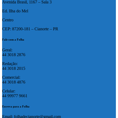
Avenida Brasil, 1167 – Sala 3
Ed. Ilha do Mel
Centro
CEP: 87200-181 – Cianorte – PR
Fale com a Folha
Geral:
44 3018 2876
Redação:
44 3018 2015
Comercial:
44 3018 4876
Celular:
44 99977 9661
Escreva para a Folha
Email: folhadecianorte@gmail.com