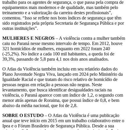
trabalho para os agentes de segurança, o que passa pela compra de
equipamentos mais modernos e de qualidade, mas também pelo
treinamento e a valorização da carreira destes profissionais”,
comentou. “Isso se reflete nos bons índices de segurança que têm
sido registrados pela própria Secretaria de Segurança Pública e por
outras instituições”.
MULHERES E NEGROS
– A violência contra a mulher também
caiu no Paraná nesse mesmo intervalo de tempo. Em 2012, houve
321 homicídios de mulheres, enquanto em 2022 foram 240
(-25,2%). No índice a cada 100 mil habitantes, a queda foi de
39,3%, passando de 5,8 para 4,1 nos dois anos analisados.
O Atlas da Violência também incluiu em seu relatório dados do
Plano Juventude Negra Viva, lançado em 2024 pelo Ministério da
Igualdade Racial e que tratam do risco relativo de homicídio de
pessoas negras em relação a pessoas não negras. Neste
levantamento, que busca identificar desigualdades raciais na
violência, o Paraná aparece com um índice de 1,2, o segundo com
menor atrás apenas de Roraima, que possui índice de 0,8, e bem
abaixo da média nacional, que foi de 2,8.
SOBRE O ESTUDO
– O Atlas da Violência é uma publicação
anual que teve início em 2015 em um trabalho colaborativo entre o
Ipea e o Fórum Brasileiro de Segurança Pública. Desde a sua