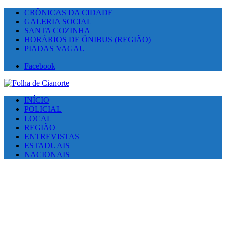
CRÔNICAS DA CIDADE
GALERIA SOCIAL
SANTA COZINHA
HORÁRIOS DE ÔNIBUS (REGIÃO)
PIADAS VAGAU
Facebook
INÍCIO
POLICIAL
LOCAL
REGIÃO
ENTREVISTAS
ESTADUAIS
NACIONAIS