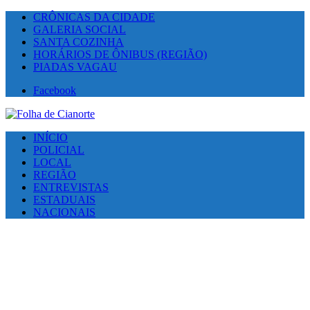
CRÔNICAS DA CIDADE
GALERIA SOCIAL
SANTA COZINHA
HORÁRIOS DE ÔNIBUS (REGIÃO)
PIADAS VAGAU
Facebook
INÍCIO
POLICIAL
LOCAL
REGIÃO
ENTREVISTAS
ESTADUAIS
NACIONAIS