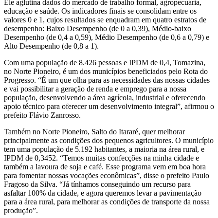
Ele aglutina dados do mercado de trabalho formal, agropecuária,
educação e saúde. Os indicadores finais se consolidam entre os
valores 0 e 1, cujos resultados se enquadram em quatro estratos de
desempenho: Baixo Desempenho (de 0 a 0,39), Médio-baixo
Desempenho (de 0,4 a 0,59), Médio Desempenho (de 0,6 a 0,79) e
Alto Desempenho (de 0,8 a 1).
Com uma população de 8.426 pessoas e IPDM de 0,4, Tomazina,
no Norte Pioneiro, é um dos municípios beneficiados pelo Rota do
Progresso. “É um que olha para as necessidades das nossas cidades
e vai possibilitar a geração de renda e emprego para a nossa
população, desenvolvendo a área agrícola, industrial e oferecendo
apoio técnico para oferecer um desenvolvimento integral”, afirmou o
prefeito Flávio Zanrosso.
Também no Norte Pioneiro, Salto do Itararé, quer melhorar
principalmente as condições dos pequenos agricultores. O município
tem uma população de 5.192 habitantes, a maioria na área rural, e
IPDM de 0,3452. “Temos muitas confecções na minha cidade e
também a lavoura de soja e café. Esse programa vem em boa hora
para fomentar nossas vocações econômicas”, disse o prefeito Paulo
Fragoso da Silva. “Já tínhamos conseguindo um recurso para
asfaltar 100% da cidade, e agora queremos levar a pavimentação
para a área rural, para melhorar as condições de transporte da nossa
produção”.