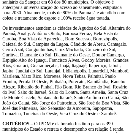
sanitário da Sanepar em 68 dos 80 municípios. O objetivo é
antecipar a universalização do acesso ao saneamento, estipulada
para 2030. Atualmente, mais de 80% do Paraná já é atendido com
coleta e tratamento de esgoto e 100% recebe água tratada.
Os investimentos atendem as cidades de Agudos do Sul, Altamira do
Paraná, Anahy, Antônio Olinto, Barbosa Ferraz, Bela Vista da
Caroba, Boa Vista da Aparecida, Bom Sucesso, Borrazópolis,
Cafezal do Sul, Campina da Lagoa, Cândido de Abreu, Cantagalo,
Cerro Azul, Congonhinhas, Cruz Machado, Cruzeiro do Sul,
Curiúva, Diamante do Sul, Diamante do Oeste, Doutor Camargo,
Espigão Alto do Iguaçu, Francisco Alves, Godoy Moreira, Grandes
Rios, Guaraci, Guaraqueçaba, Inajá, Itaguajé, Itaperuçu, Jaboti,
Japira, Jundiaí do Sul, Laranjal, Lidianópolis, Lunardelli, Mamborê,
Marilena, Mato Rico, Morretes, Nova Tebas, Palmital, Paulo
Frontin, Perola D’Oeste, Pinhalão, Porecatu, Ramilândia, Rancho
Alegre, Ribeirão do Pinhal, Rio Bom, Rio Branco do Ivaí, Rosário
do Ivaí, Salto do Itararé, Salto do Lontra, Santa Amelia, Santa Cruz
de Monte Castelo, Santana do Itararé, Santo Antônio do Caiuá, São
João do Caiuá, São Jorge do Patrocínio, São José da Boa Vista, São
José das Palmeiras, São Sebastião da Amoreira, Sapopema,
Tomazina, Tuneiras do Oeste, Vera Cruz do Oeste e Xambrê.
CRITÉRIOS
–
O IPDM é elaborado Instituto para os 399
municípios do Estado e retrata o desempenho em relação à renda.