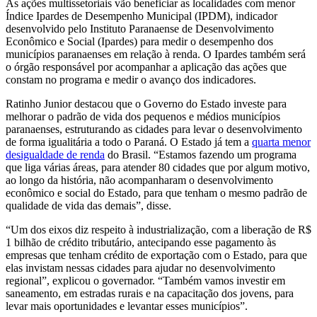
As ações multissetoriais vão beneficiar as localidades com menor
Índice Ipardes de Desempenho Municipal (IPDM), indicador
desenvolvido pelo Instituto Paranaense de Desenvolvimento
Econômico e Social (Ipardes) para medir o desempenho dos
municípios paranaenses em relação à renda. O Ipardes também será
o órgão responsável por acompanhar a aplicação das ações que
constam no programa e medir o avanço dos indicadores.
Ratinho Junior destacou que o Governo do Estado investe para
melhorar o padrão de vida dos pequenos e médios municípios
paranaenses, estruturando as cidades para levar o desenvolvimento
de forma igualitária a todo o Paraná. O Estado já tem a
quarta menor
desigualdade de renda
do Brasil. “Estamos fazendo um programa
que liga várias áreas, para atender 80 cidades que por algum motivo,
ao longo da história, não acompanharam o desenvolvimento
econômico e social do Estado, para que tenham o mesmo padrão de
qualidade de vida das demais”, disse.
“Um dos eixos diz respeito à industrialização, com a liberação de R$
1 bilhão de crédito tributário, antecipando esse pagamento às
empresas que tenham crédito de exportação com o Estado, para que
elas invistam nessas cidades para ajudar no desenvolvimento
regional”, explicou o governador. “Também vamos investir em
saneamento, em estradas rurais e na capacitação dos jovens, para
levar mais oportunidades e levantar esses municípios”.