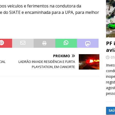
os veículos e ferimentos na condutora da
ipe do SIATE e encaminhada para a UPA, para melhor
PF 
avi
PRÓXIMO
07
CIAL
LADRÃO INVADE RESIDÊNCIA E FURTA
Inves
PLAYSTATION, EM CIANORTE
cond
inope
regis
agost
pess
SAÚ