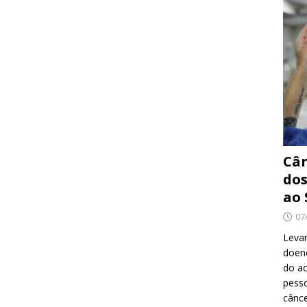
Cân
dos
ao 
07
Levan
doenç
do ac
pesso
cânc