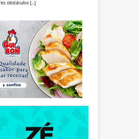
res obstáculos
[...]