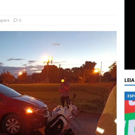
upers
0
LEI
ESP