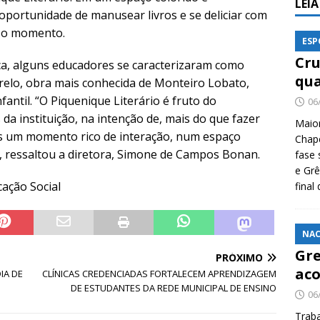
LEI
portunidade de manusear livros e se deliciar com
a o momento.
ESP
Cru
dica, alguns educadores se caracterizaram como
qua
relo, obra mais conhecida de Monteiro Lobato,
fantil. “O Piquenique Literário é fruto do
06
da instituição, na intenção de, mais do que fazer
Maio
as um momento rico de interação, num espaço
Chape
”, ressaltou a diretora, Simone de Campos Bonan.
fase 
e Grê
cação Social
final
NAC
Gre
PRÓXIMO
aco
IA DE
CLÍNICAS CREDENCIADAS FORTALECEM APRENDIZAGEM
DE ESTUDANTES DA REDE MUNICIPAL DE ENSINO
06
Traba