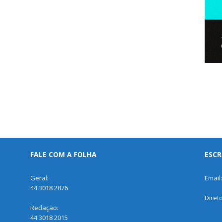
FALE COM A FOLHA
ESCR
Geral:
Email
44 3018 2876
Diret
Redação:
44 3018 2015