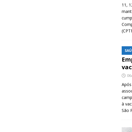
11, 1
manté
cump
Compa
(CPT
SAÚ
Emp
vac
06
Após
asso
camp
à vac
São 