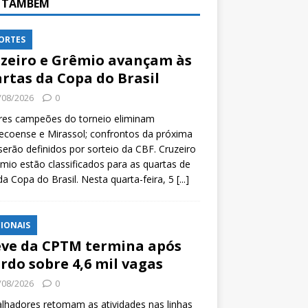
A TAMBÉM
ORTES
zeiro e Grêmio avançam às
rtas da Copa do Brasil
/08/2026
0
res campeões do torneio eliminam
coense e Mirassol; confrontos da próxima
serão definidos por sorteio da CBF. Cruzeiro
mio estão classificados para as quartas de
 da Copa do Brasil. Nesta quarta-feira, 5
[...]
IONAIS
ve da CPTM termina após
rdo sobre 4,6 mil vagas
/08/2026
0
lhadores retomam as atividades nas linhas