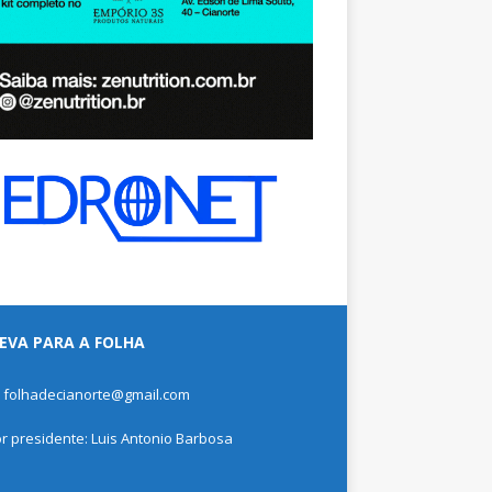
EVA PARA A FOLHA
: folhadecianorte@gmail.com
or presidente: Luis Antonio Barbosa