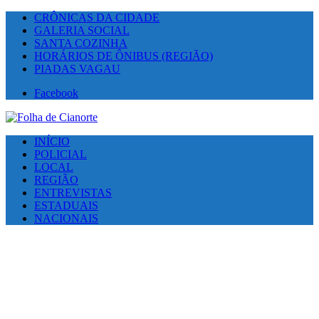
CRÔNICAS DA CIDADE
GALERIA SOCIAL
SANTA COZINHA
HORÁRIOS DE ÔNIBUS (REGIÃO)
PIADAS VAGAU
Facebook
INÍCIO
POLICIAL
LOCAL
REGIÃO
ENTREVISTAS
ESTADUAIS
NACIONAIS