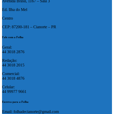
Avenida Brasil, 1167 – Sala 3
Ed. Ilha do Mel
Centro
CEP: 87200-181 – Cianorte – PR
Fale com a Folha
Geral:
44 3018 2876
Redação:
44 3018 2015
Comercial:
44 3018 4876
Celular:
44 99977 9661
Escreva para a Folha
Email: folhadecianorte@gmail.com