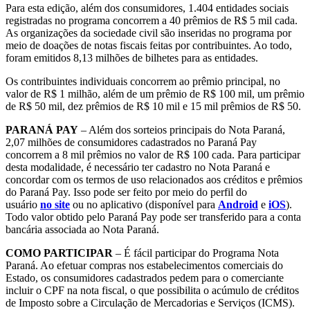
Para esta edição, além dos consumidores, 1.404 entidades sociais
registradas no programa concorrem a 40 prêmios de R$ 5 mil cada.
As organizações da sociedade civil são inseridas no programa por
meio de doações de notas fiscais feitas por contribuintes. Ao todo,
foram emitidos 8,13 milhões de bilhetes para as entidades.
Os contribuintes individuais concorrem ao prêmio principal, no
valor de R$ 1 milhão, além de um prêmio de R$ 100 mil, um prêmio
de R$ 50 mil, dez prêmios de R$ 10 mil e 15 mil prêmios de R$ 50.
PARANÁ PAY
– Além dos sorteios principais do Nota Paraná,
2,07 milhões de consumidores cadastrados no Paraná Pay
concorrem a 8 mil prêmios no valor de R$ 100 cada. Para participar
desta modalidade, é necessário ter cadastro no Nota Paraná e
concordar com os termos de uso relacionados aos créditos e prêmios
do Paraná Pay. Isso pode ser feito por meio do perfil do
usuário
no site
ou no aplicativo (disponível para
Android
e
iOS
).
Todo valor obtido pelo Paraná Pay pode ser transferido para a conta
bancária associada ao Nota Paraná.
COMO PARTICIPAR
– É fácil participar do Programa Nota
Paraná. Ao efetuar compras nos estabelecimentos comerciais do
Estado, os consumidores cadastrados pedem para o comerciante
incluir o CPF na nota fiscal, o que possibilita o acúmulo de créditos
de Imposto sobre a Circulação de Mercadorias e Serviços (ICMS).