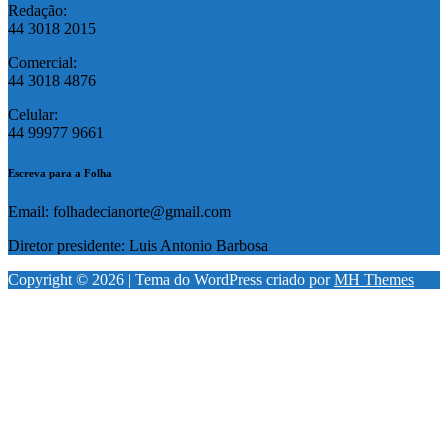
Redação:
44 3018 2015
Comercial:
44 3018 4876
Celular:
44 99977 9661
Escreva para a Folha
Email: folhadecianorte@gmail.com
Diretor presidente: Luis Antonio Barbosa
Copyright © 2026 | Tema do WordPress criado por
MH Themes