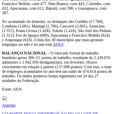
Francisco Beltrão, com 477, Pato Branco, com 443, Colombo, com
432, Apucarana, com 412, Ibiporã, com 398, e Guarapuava, com
387.
No acumulado do bimestre, os destaques são Curitiba (17.768),
Londrina (3.081), Maringá (2.706), Cascavel (2.001), Araucária
(1.557), Ponta Grossa (1.428), Toledo (1.418), São José dos Pinhais
(1.312), Foz do Iguaçu (689), Apucarana e Francisco Beltrão (624)
e Arapongas (610). A lista dos 30 municípios que mais geraram
empregos no mês e no ano está
AQUI
.
BALANÇO NACIONAL
– O mercado formal de trabalho
brasileiro gerou 306.111 postos de trabalho, resultante de 2.249.070
admissões e 1.942.959 desligamentos, em fevereiro. Houve
crescimento em relação a janeiro (137.608 postos). Com isso, o total
de empregos acumulados no ano tem um saldo de 474.614 postos de
trabalho. Os dados positivos foram registrados em 24 das 27
unidades da Federação.
Fonte: AEN
Anterior
CIANORTE INICIA DISTRIBUIÇÃO DO 11º LOTE DE