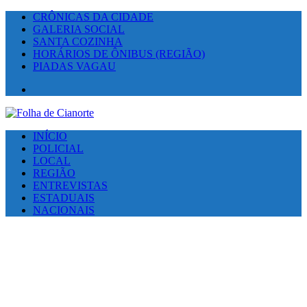
CRÔNICAS DA CIDADE
GALERIA SOCIAL
SANTA COZINHA
HORÁRIOS DE ÔNIBUS (REGIÃO)
PIADAS VAGAU
Facebook
INÍCIO
POLICIAL
LOCAL
REGIÃO
ENTREVISTAS
ESTADUAIS
NACIONAIS