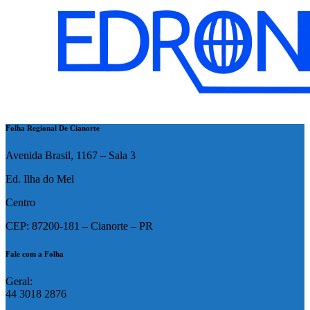
Folha Regional De Cianorte
Avenida Brasil, 1167 – Sala 3
Ed. Ilha do Mel
Centro
CEP: 87200-181 – Cianorte – PR
Fale com a Folha
Geral:
44 3018 2876