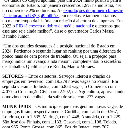
“Os dados do Caged apontam para um 2024 muito positivo para a
economia do Estado. Em janeiro crescemos 1,9% na indústria, 4%
no comércio e 2% no turismo. As
exportações do primeiro bimestre
já alcançaram US$ 3,49 bilhões
em receitas, e também estamos
no menor tempo da história em relação à abertura de empresas. Em
2023 o
PIB já cresceu o dobro da média nacional
e queremos que
esse ano seja ainda melhor”, disse o governador Carlos Massa
Ratinho Junior.
“Um dos grandes destaques é a posição nacional do Estado em
2024. Perdemos o segundo lugar no ranking por uma diferença de
pouco mais de cem postos de trabalho. Ou seja, a projeção para
março indica um avanço ainda maior”, complementou o secretário
de Trabalho, Qualificação e Renda, Mauro Moraes.
SETORES
– Entre os setores, Serviços liderou a criação de
empregos em fevereiro, com 19.279 novas vagas no Paraná. Em
seguida vieram a Indústria, com 6.824 vagas, o Comércio, com
4.077, a Construção Civil, com 2.592, e a Agricultura, aproveitando
o movimento de colheita da safra de soja, com 273 vagas.
MUNICÍPIOS
– Os municípios que mais geraram novas vagas de
empregos foram, respectivamente, Curitiba, com saldo de 9.567,
Londrina, com 1.535, Maringá, com 1.448, Araucária, com 1.229,
São José dos Pinhais, com 1.133, Cascavel, com 1.106, Toledo,
com 965, Ponta Grossa, com 865, Foz do Iguaçu, com 707,