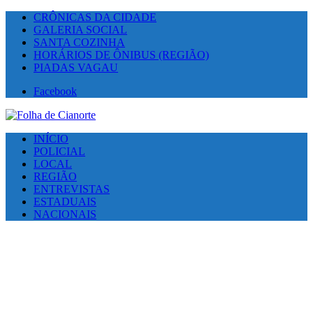
CRÔNICAS DA CIDADE
GALERIA SOCIAL
SANTA COZINHA
HORÁRIOS DE ÔNIBUS (REGIÃO)
PIADAS VAGAU
Facebook
INÍCIO
POLICIAL
LOCAL
REGIÃO
ENTREVISTAS
ESTADUAIS
NACIONAIS