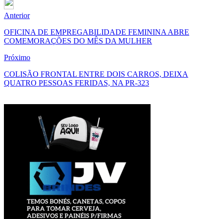
Anterior
OFICINA DE EMPREGABILIDADE FEMININA ABRE
COMEMORAÇÕES DO MÊS DA MULHER
Próximo
COLISÃO FRONTAL ENTRE DOIS CARROS, DEIXA
QUATRO PESSOAS FERIDAS, NA PR-323