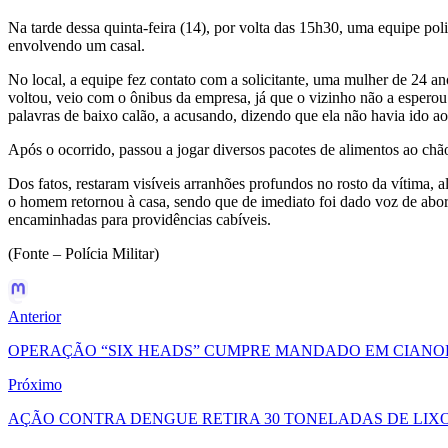
Na tarde dessa quinta-feira (14), por volta das 15h30, uma equipe pol
envolvendo um casal.
No local, a equipe fez contato com a solicitante, uma mulher de 24 a
voltou, veio com o ônibus da empresa, já que o vizinho não a espero
palavras de baixo calão, a acusando, dizendo que ela não havia ido ao 
Após o ocorrido, passou a jogar diversos pacotes de alimentos ao chão
Dos fatos, restaram visíveis arranhões profundos no rosto da vítima, 
o homem retornou à casa, sendo que de imediato foi dado voz de abord
encaminhadas para providências cabíveis.
(Fonte – Polícia Militar)
Anterior
OPERAÇÃO “SIX HEADS” CUMPRE MANDADO EM CIANO
Próximo
AÇÃO CONTRA DENGUE RETIRA 30 TONELADAS DE LIX