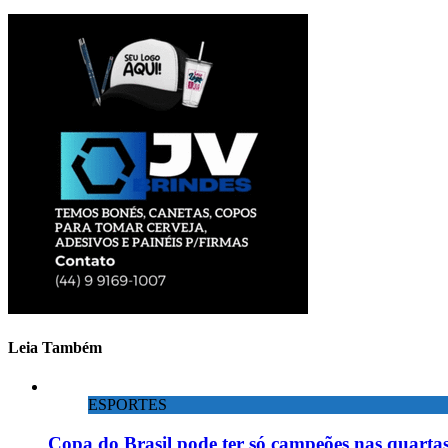
Leia Também
ESPORTES
Copa do Brasil pode ter só campeões nas quartas