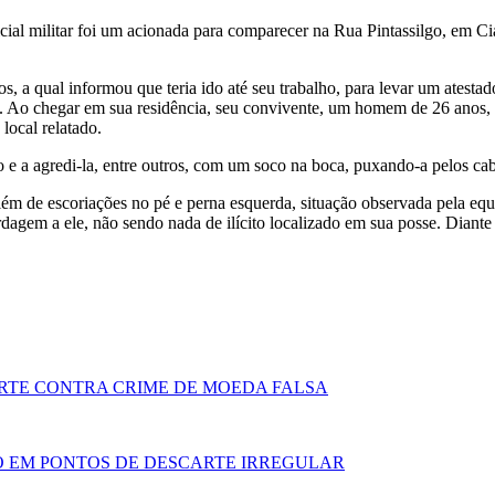
icial militar foi um acionada para comparecer na Rua Pintassilgo, em Ci
nos, a qual informou que teria ido até seu trabalho, para levar um ates
u. Ao chegar em sua residência, seu convivente, um homem de 26 anos, 
local relatado.
 e a agredi-la, entre outros, com um soco na boca, puxando-a pelos cabe
além de escoriações no pé e perna esquerda, situação observada pela equ
agem a ele, não sendo nada de ilícito localizado em sua posse. Diante 
RTE CONTRA CRIME DE MOEDA FALSA
O EM PONTOS DE DESCARTE IRREGULAR