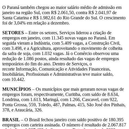
O Paraná também chegou ao maior salário médio de admissão em
janeiro na região Sul, com R$ 2.061,50, contra R$ 2.041,97 de
Santa Catarina e R$ 1.982,61 do Rio Grande do Sul. O crescimento
foi de 3,04% em relação a dezembro.
SETORES
– Entre os setores, Serviços liderou a criação de
empregos em janeiro, com 11.345 novas vagas no Paraná. Em
seguida vieram a Indústria, com 5.409 vagas, a Construção Civil,
com 3.498, e a Agricultura, aproveitando o movimento de colheita
da safra de soja, com 1.032 vagas. Já o Comércio observou uma
redução de 1.086 postos, ainda resultado das vagas de empregos
temporários do fim do ano. Dentro de Serviços, o
recorte Informação, Comunicação e Atividades Financeiras,
Imobiliárias, Profissionais e Administrativas teve maior saldo,
com 10.442.
MUNICÍPIOS
– Os municípios que mais geraram novas vagas de
empregos foram, respectivamente, Curitiba, com saldo de 8.634,
Londrina, com 1.613, Maringá, com 1.266, Cascavel, com 922,
Ponta Grossa, 559, Toledo, 487, Palmas, 415, São José dos Pinhais,
378, e Araucária, 326.
BRASIL
– O Brasil fechou janeiro com saldo positivo de 180.395
empregos com carteira assinada. O número é resultado de 2.067.817