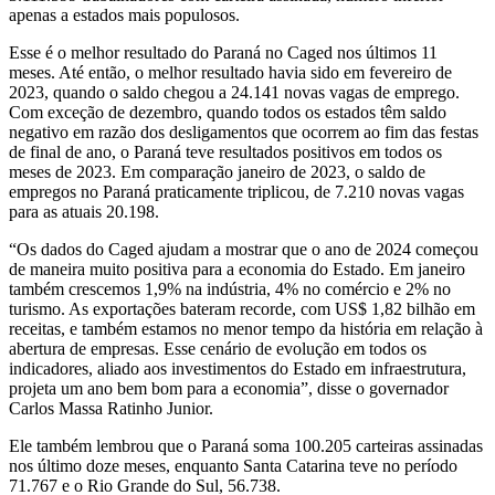
apenas a estados mais populosos.
Esse é o melhor resultado do Paraná no Caged nos últimos 11
meses. Até então, o melhor resultado havia sido em fevereiro de
2023, quando o saldo chegou a 24.141 novas vagas de emprego.
Com exceção de dezembro, quando todos os estados têm saldo
negativo em razão dos desligamentos que ocorrem ao fim das festas
de final de ano, o Paraná teve resultados positivos em todos os
meses de 2023. Em comparação janeiro de 2023, o saldo de
empregos no Paraná praticamente triplicou, de 7.210 novas vagas
para as atuais 20.198.
“Os dados do Caged ajudam a mostrar que o ano de 2024 começou
de maneira muito positiva para a economia do Estado. Em janeiro
também crescemos 1,9% na indústria, 4% no comércio e 2% no
turismo. As exportações bateram recorde, com US$ 1,82 bilhão em
receitas, e também estamos no menor tempo da história em relação à
abertura de empresas. Esse cenário de evolução em todos os
indicadores, aliado aos investimentos do Estado em infraestrutura,
projeta um ano bem bom para a economia”, disse o governador
Carlos Massa Ratinho Junior.
Ele também lembrou que o Paraná soma 100.205 carteiras assinadas
nos último doze meses, enquanto Santa Catarina teve no período
71.767 e o Rio Grande do Sul, 56.738.