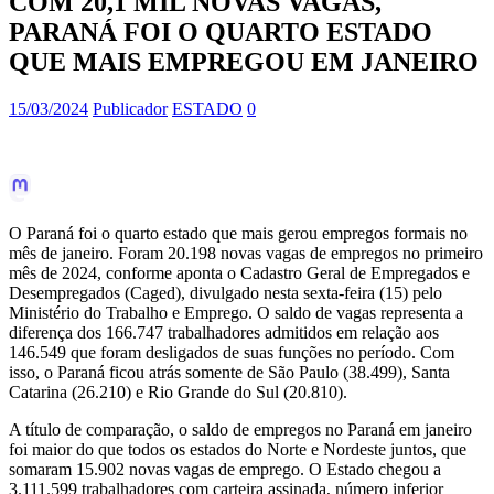
COM 20,1 MIL NOVAS VAGAS,
PARANÁ FOI O QUARTO ESTADO
QUE MAIS EMPREGOU EM JANEIRO
15/03/2024
Publicador
ESTADO
0
O Paraná foi o quarto estado que mais gerou empregos formais no
mês de janeiro. Foram 20.198 novas vagas de empregos no primeiro
mês de 2024, conforme aponta o Cadastro Geral de Empregados e
Desempregados (Caged), divulgado nesta sexta-feira (15) pelo
Ministério do Trabalho e Emprego. O saldo de vagas representa a
diferença dos 166.747 trabalhadores admitidos em relação aos
146.549 que foram desligados de suas funções no período. Com
isso, o Paraná ficou atrás somente de São Paulo (38.499), Santa
Catarina (26.210) e Rio Grande do Sul (20.810).
A título de comparação, o saldo de empregos no Paraná em janeiro
foi maior do que todos os estados do Norte e Nordeste juntos, que
somaram 15.902 novas vagas de emprego. O Estado chegou a
3.111.599 trabalhadores com carteira assinada, número inferior