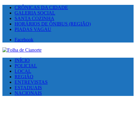
CRÔNICAS DA CIDADE
GALERIA SOCIAL
SANTA COZINHA
HORÁRIOS DE ÔNIBUS (REGIÃO)
PIADAS VAGAU
Facebook
INÍCIO
POLICIAL
LOCAL
REGIÃO
ENTREVISTAS
ESTADUAIS
NACIONAIS