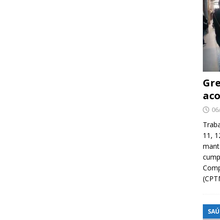
Gre
aco
06
Traba
11, 1
manté
cump
Compa
(CPT
SAÚ