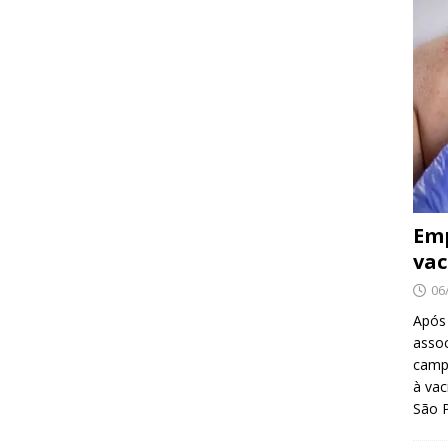
Emp
vac
06
Após
asso
camp
à vac
São 