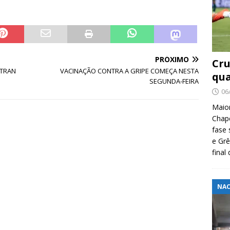
PRÓXIMO
Cru
ETRAN
VACINAÇÃO CONTRA A GRIPE COMEÇA NESTA
qua
SEGUNDA-FEIRA
06
Maio
Chape
fase 
e Grê
final
NAC