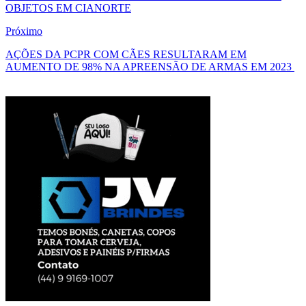
OBJETOS EM CIANORTE
Próximo
AÇÕES DA PCPR COM CÃES RESULTARAM EM
AUMENTO DE 98% NA APREENSÃO DE ARMAS EM 2023