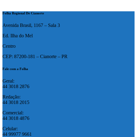
Folha Regional De Cianorte
Avenida Brasil, 1167 – Sala 3
Ed. Ilha do Mel
Centro
CEP: 87200-181 – Cianorte – PR
Fale com a Folha
Geral:
44 3018 2876
Redação:
44 3018 2015
Comercial:
44 3018 4876
Celular:
44 99977 9661