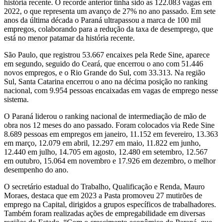
história recente. O recorde anterior tinha sido as 122.083 vagas em
2022, o que representa um avanço de 27% no ano passado. Em sete
anos da última década o Paraná ultrapassou a marca de 100 mil
empregos, colaborando para a redução da taxa de desemprego, que
está no menor patamar da história recente.
São Paulo, que registrou 53.667 encaixes pela Rede Sine, aparece
em segundo, seguido do Ceará, que encerrou o ano com 51.446
novos empregos, e o Rio Grande do Sul, com 33.313. Na região
Sul, Santa Catarina encerrou o ano na décima posição no ranking
nacional, com 9.954 pessoas encaixadas em vagas de emprego nesse
sistema.
O Paraná liderou o ranking nacional de intermediação de mão de
obra nos 12 meses do ano passado. Foram colocados via Rede Sine
8.689 pessoas em empregos em janeiro, 11.152 em fevereiro, 13.363
em março, 12.079 em abril, 12.297 em maio, 11.822 em junho,
12.440 em julho, 14.705 em agosto, 12.480 em setembro, 12.567
em outubro, 15.064 em novembro e 17.926 em dezembro, o melhor
desempenho do ano.
O secretário estadual do Trabalho, Qualificação e Renda, Mauro
Moraes, destaca que em 2023 a Pasta promoveu 27 mutirões de
emprego na Capital, dirigidos a grupos específicos de trabalhadores.
Também foram realizadas ações de empregabilidade em diversas