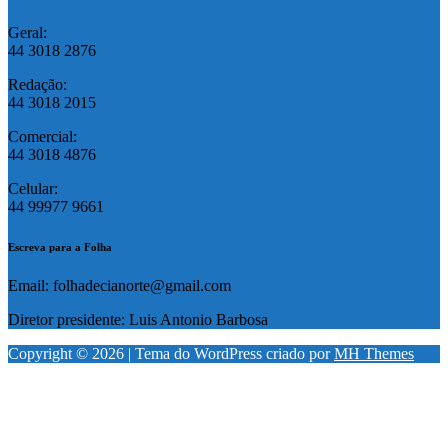
Geral:
44 3018 2876
Redação:
44 3018 2015
Comercial:
44 3018 4876
Celular:
44 99977 9661
Escreva para a Folha
Email: folhadecianorte@gmail.com
Diretor presidente: Luis Antonio Barbosa
Copyright © 2026 | Tema do WordPress criado por
MH Themes