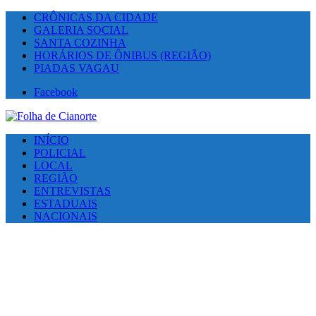
CRÔNICAS DA CIDADE
GALERIA SOCIAL
SANTA COZINHA
HORÁRIOS DE ÔNIBUS (REGIÃO)
PIADAS VAGAU
Facebook
INÍCIO
POLICIAL
LOCAL
REGIÃO
ENTREVISTAS
ESTADUAIS
NACIONAIS