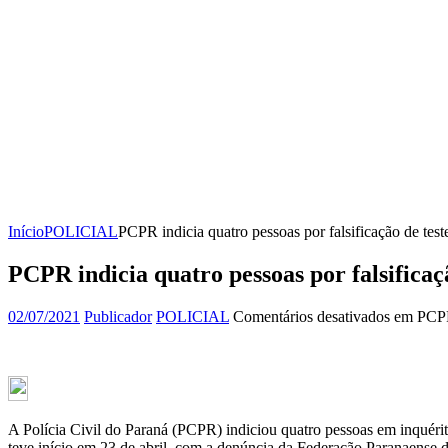
Início
POLICIAL
PCPR indicia quatro pessoas por falsificação de tes
PCPR indicia quatro pessoas por falsificaç
02/07/2021
Publicador
POLICIAL
Comentários desativados
em PCPR 
A Polícia Civil do Paraná (PCPR) indiciou quatro pessoas em inquérito
teve início em 23 de abril, com a denúncia da Federação Paranaense d