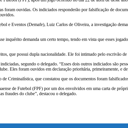
as foram ouvidas. Os indiciados responderão por falsificação de docume
ouvidos.
ol e Eventos (Demafe), Luiz Carlos de Oliveira, a investigação deman
se inquérito demanda um certo tempo, tendo em vista que esses jogador
s, que possui dupla nacionalidade. Ele foi intimado pelo escrivão de C
 indiciadas, segundo o delegado. “Esses dois outros indiciados são pe
lube. Eles foram ouvidos em declaração prioritária, primeiramente, e de
o de Criminalística, que constatou que os documentos foram falsificado
naense de Futebol (FPF) por um dos envolvidos em uma carta de própri
as fraudes do clube”, destacou o delegado.