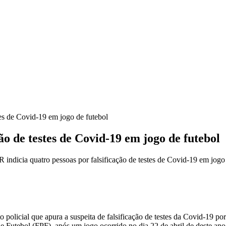
tes de Covid-19 em jogo de futebol
ão de testes de Covid-19 em jogo de futebol
indicia quatro pessoas por falsificação de testes de Covid-19 em jogo
 policial que apura a suspeita de falsificação de testes da Covid-19 po
e Futebol (FPF), após um jogo ocorrido no dia 22 de abril de deste ano