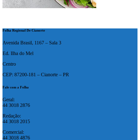
Folha Regional De Cianorte
Avenida Brasil, 1167 – Sala 3
Ed. Ilha do Mel
Centro
CEP: 87200-181 – Cianorte – PR
Fale com a Folha
Geral:
44 3018 2876
Redação:
44 3018 2015
Comercial:
44 3018 4876