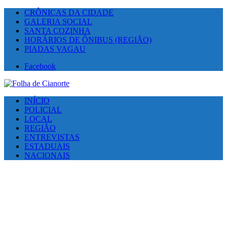
CRÔNICAS DA CIDADE
GALERIA SOCIAL
SANTA COZINHA
HORÁRIOS DE ÔNIBUS (REGIÃO)
PIADAS VAGAU
Facebook
INÍCIO
POLICIAL
LOCAL
REGIÃO
ENTREVISTAS
ESTADUAIS
NACIONAIS