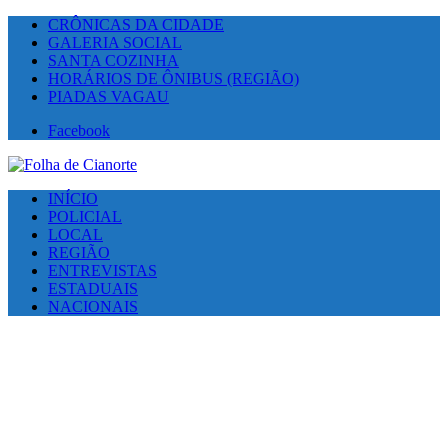
CRÔNICAS DA CIDADE
GALERIA SOCIAL
SANTA COZINHA
HORÁRIOS DE ÔNIBUS (REGIÃO)
PIADAS VAGAU
Facebook
INÍCIO
POLICIAL
LOCAL
REGIÃO
ENTREVISTAS
ESTADUAIS
NACIONAIS