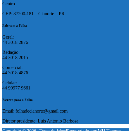
Centro
CEP: 87200-181 – Cianorte – PR
Fale com a Folha
Geral:
44 3018 2876
Redação:
44 3018 2015
Comercial:
44 3018 4876
Celular:
44 99977 9661
Escreva para a Folha
Email: folhadecianorte@gmail.com
Diretor presidente: Luis Antonio Barbosa
Copyright © 2026 | Tema do WordPress criado por
MH Themes