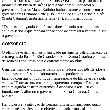
colaborar com o Ministério da Saúde. O Paraná não parou um só
momento em busca de saídas para a vacinação”, destacou o
governador Carlos Massa Ratinho Junior durante encontro com os
governadores Eduardo Leite (Rio Grande do Sul) e Carlos Moisés
(Santa Catarina), nesta quarta-feira (17), em Florianópolis.
“Estamos dialogando com fornecedores de todo o mundo, mas
aqueles sérios e que tenham capacidade de entregar a vacina”, disse
o governador.
CONSÓRCIO
O plano deve ganhar mais intensidade justamente pela unificação de
estratégias do Paraná, Rio Grande do Sul e Santa Catarina em busca
de soluções conjuntas para o enfrentamento ao vírus.
Uma das medidas discutidas pelos governadores dos três Estados é
ampliar as reuniões com laboratórios que produzem o imunizante,
fazendo com que o grupo fique numa espécie de fila de espera pela
vacina. “É um aceno, mostrar que queremos comprar. E se por
ventura alguém desistir, estaremos lá dispostos a adquirir os
imunizantes”, afirmou o governador de Santa Catarina, Carlos
Moisés.
Há, inclusive, a intenção de formatar um fundo financeiro único
entre os três estados com o objetivo de ganhar musculatura no