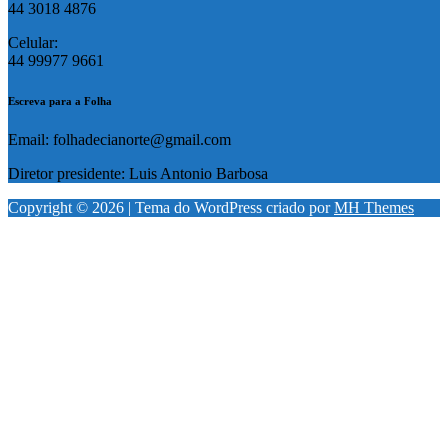
44 3018 4876
Celular:
44 99977 9661
Escreva para a Folha
Email: folhadecianorte@gmail.com
Diretor presidente: Luis Antonio Barbosa
Copyright © 2026 | Tema do WordPress criado por
MH Themes