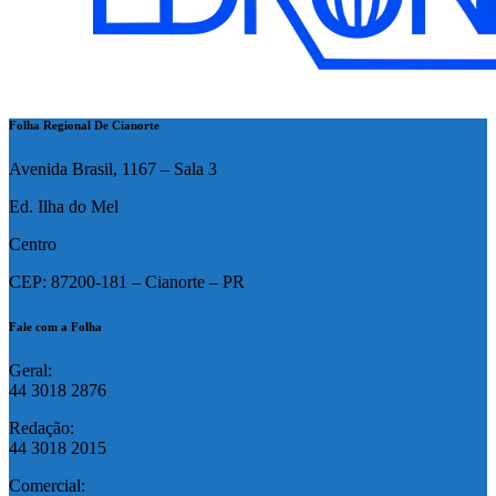
Folha Regional De Cianorte
Avenida Brasil, 1167 – Sala 3
Ed. Ilha do Mel
Centro
CEP: 87200-181 – Cianorte – PR
Fale com a Folha
Geral:
44 3018 2876
Redação:
44 3018 2015
Comercial: