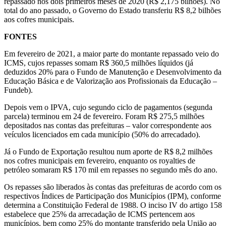
repassado nos dois primeiros meses de 2020 (R$ 2,175 bilhões). No
total do ano passado, o Governo do Estado transferiu R$ 8,2 bilhões
aos cofres municipais.
FONTES
Em fevereiro de 2021, a maior parte do montante repassado veio do
ICMS, cujos repasses somam R$ 360,5 milhões líquidos (já
deduzidos 20% para o Fundo de Manutenção e Desenvolvimento da
Educação Básica e de Valorização aos Profissionais da Educação –
Fundeb).
Depois vem o IPVA, cujo segundo ciclo de pagamentos (segunda
parcela) terminou em 24 de fevereiro. Foram R$ 275,5 milhões
depositados nas contas das prefeituras – valor correspondente aos
veículos licenciados em cada município (50% do arrecadado).
Já o Fundo de Exportação resultou num aporte de R$ 8,2 milhões
nos cofres municipais em fevereiro, enquanto os royalties de
petróleo somaram R$ 170 mil em repasses no segundo mês do ano.
Os repasses são liberados às contas das prefeituras de acordo com os
respectivos Índices de Participação dos Municípios (IPM), conforme
determina a Constituição Federal de 1988. O inciso IV do artigo 158
estabelece que 25% da arrecadação de ICMS pertencem aos
municípios, bem como 25% do montante transferido pela União ao