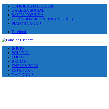
CRÔNICAS DA CIDADE
GALERIA SOCIAL
SANTA COZINHA
HORÁRIOS DE ÔNIBUS (REGIÃO)
PIADAS VAGAU
Facebook
INÍCIO
POLICIAL
LOCAL
REGIÃO
ENTREVISTAS
ESTADUAIS
NACIONAIS