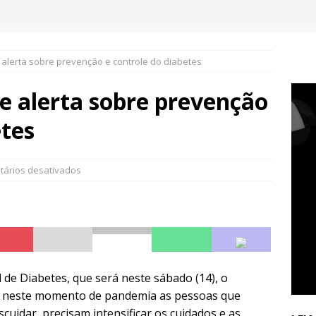
 alerta sobre prevenção e controle do diabetes
e alerta sobre prevenção
etes
ários desativados
l de Diabetes, que será neste sábado (14), o
ue neste momento de pandemia as pessoas que
uidar, precisam intensificar os cuidados e as