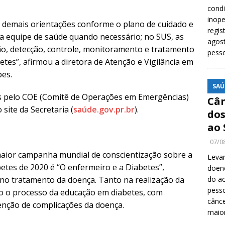
cond
inope
 demais orientações conforme o plano de cuidado e
regis
a equipe de saúde quando necessário; no SUS, as
agost
ão, detecção, controle, monitoramento e tratamento
pess
es”, afirmou a diretora de Atenção e Vigilância em
pes.
SAÚ
s pelo COE (Comitê de Operações em Emergências)
Cân
site da Secretaria (
saú
de.gov.pr.br
).
dos
ao 
07/0
maior campanha mundial de conscientização sobre a
Levan
etes de 2020 é “O enfermeiro e a Diabetes”,
doenç
 no tratamento da doença. Tanto na realização da
do ac
pesso
 o processo da educação em diabetes, com
cânc
enção de complicações da doença.
maio