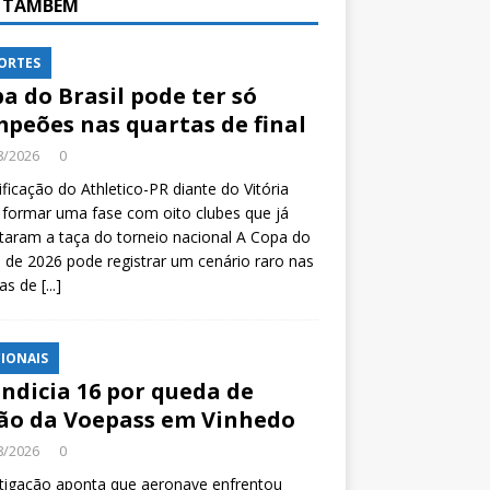
A TAMBÉM
ORTES
a do Brasil pode ter só
peões nas quartas de final
8/2026
0
ificação do Athletico-PR diante do Vitória
formar uma fase com oito clubes que já
taram a taça do torneio nacional A Copa do
l de 2026 pode registrar um cenário raro nas
tas de
[...]
IONAIS
indicia 16 por queda de
ão da Voepass em Vinhedo
8/2026
0
tigação aponta que aeronave enfrentou