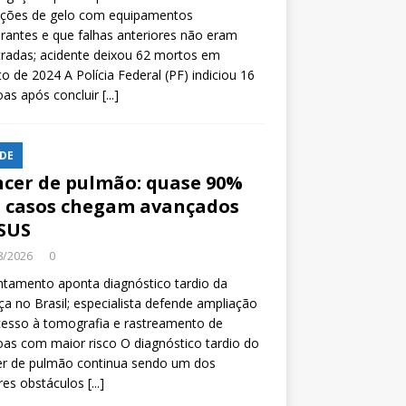
ições de gelo com equipamentos
rantes e que falhas anteriores não eram
tradas; acidente deixou 62 mortos em
o de 2024 A Polícia Federal (PF) indiciou 16
oas após concluir
[...]
DE
cer de pulmão: quase 90%
 casos chegam avançados
SUS
8/2026
0
tamento aponta diagnóstico tardio da
a no Brasil; especialista defende ampliação
esso à tomografia e rastreamento de
as com maior risco O diagnóstico tardio do
er de pulmão continua sendo um dos
res obstáculos
[...]