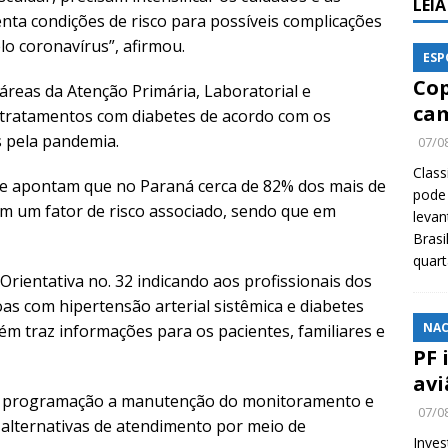
LEI
nta condições de risco para possíveis complicações
lo coronavírus”, afirmou.
ESP
Cop
áreas da Atenção Primária, Laboratorial e
cam
tratamentos com diabetes de acordo com os
s pela pandemia.
07/0
Class
de apontam que no Paraná cerca de 82% dos mais de
pode 
am um fator de risco associado, sendo que em
levan
Brasi
quar
 Orientativa no. 32 indicando aos profissionais dos
as com hipertensão arterial sistêmica e diabetes
NAC
m traz informações para os pacientes, familiares e
PF 
avi
a a programação a manutenção do monitoramento e
07/0
alternativas de atendimento por meio de
Inves