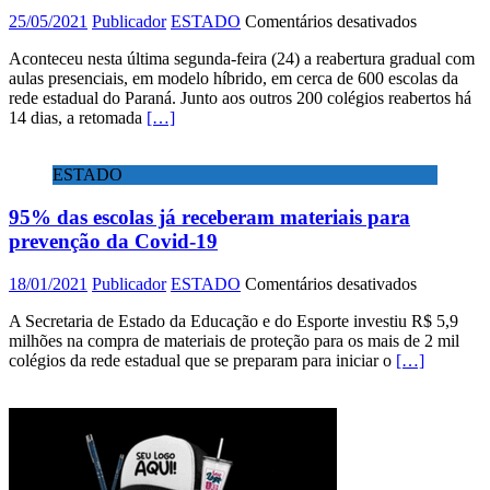
em
25/05/2021
Publicador
ESTADO
Comentários desativados
Mais
Aconteceu nesta última segunda-feira (24) a reabertura gradual com
escolas
aulas presenciais, em modelo híbrido, em cerca de 600 escolas da
voltam
rede estadual do Paraná. Junto aos outros 200 colégios reabertos há
às
14 dias, a retomada
[…]
aulas
presenciai
com
ESTADO
segurança
no
95% das escolas já receberam materiais para
Paraná
prevenção da Covid-19
em
18/01/2021
Publicador
ESTADO
Comentários desativados
95%
A Secretaria de Estado da Educação e do Esporte investiu R$ 5,9
das
milhões na compra de materiais de proteção para os mais de 2 mil
escolas
colégios da rede estadual que se preparam para iniciar o
[…]
já
receberam
materiais
para
prevenção
da
Covid-