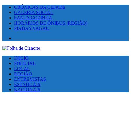
CRÔNICAS DA CIDADE
GALERIA SOCIAL
SANTA COZINHA
HORÁRIOS DE ÔNIBUS (REGIÃO)
PIADAS VAGAU
Facebook
INÍCIO
POLICIAL
LOCAL
REGIÃO
ENTREVISTAS
ESTADUAIS
NACIONAIS