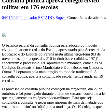
Consulta pública aprova colégio cívico-
militar em 176 escolas
e
04/11/2020
Publicador
ESTADO
,
Supers
Comentários desativados
Co
pú
ap
co
cí
mil
O balanço parcial da consulta pública para adoção do modelo
e
cívico-militar em escolas do Estado, apresentado pela Secretaria da
17
Educação e do Esporte do Paraná nesta última terça-feira (03 de
es
novembro), aponta que, das 216 instituições escolhidas, 197 já
encerraram o processo e 176 aprovaram a mudança, entre elas os
Colégios Estaduais Primo Manfrinato e Dom Bosco em Cianorte.
Outras 21 optaram pela manutenção do modelo tradicional. A
consulta pública, aberta à comunidade escolar, segue ainda em 19
escolas.
O processo de consulta pública começou na terça-feira, dia 27 de
outubro, e foi prorrogado durante o final de semana, conforme a lei
que regulamenta os colégios cívico-militares. Para que seja
concluída a consulta, é necessário quórum de mais da metade dos
votantes com ‘sim’ ou ‘não’ para a mudança. Os 19 colégios que