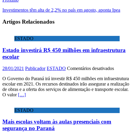
Investimentos têm alta de 2,2% no país em agosto, aponta Ipea
Artigos Relacionados
ESTADO
Estado investirá R$ 450 milhões em infraestrutura
escolar
em
28/01/2021
Publicador
ESTADO
Comentários desativados
Estado
O Governo do Paraná irá investir R$ 450 milhões em infraestrutura
investirá
escolar em 2021. Os recursos destinados irão assegurar a realização
R$
de obras e a oferta dos serviços de alimentação e transporte escolar.
450
O valor
[…]
milhões
em
infraestrut
ESTADO
escolar
Mais escolas voltam às aulas presenciais com
segurança no Paraná