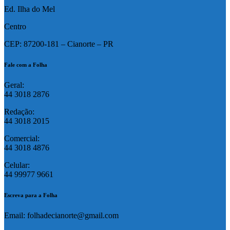
Ed. Ilha do Mel
Centro
CEP: 87200-181 – Cianorte – PR
Fale com a Folha
Geral:
44 3018 2876
Redação:
44 3018 2015
Comercial:
44 3018 4876
Celular:
44 99977 9661
Escreva para a Folha
Email: folhadecianorte@gmail.com