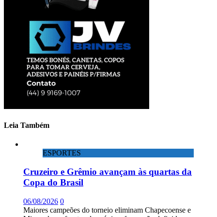
19
Leia Também
ESPORTES
Cruzeiro e Grêmio avançam às quartas da
Copa do Brasil
06/08/2026
0
Maiores campeões do torneio eliminam Chapecoense e