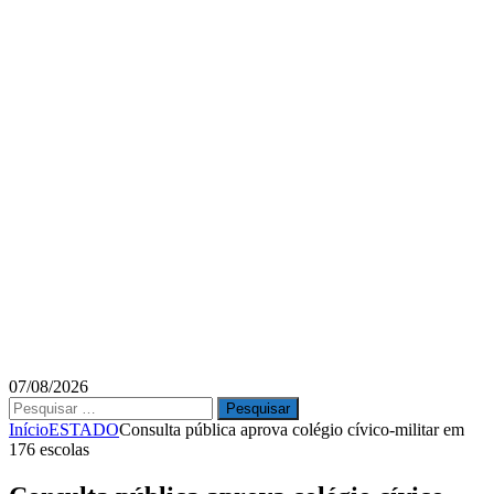
07/08/2026
Pesquisar
por:
Início
ESTADO
Consulta pública aprova colégio cívico-militar em
176 escolas