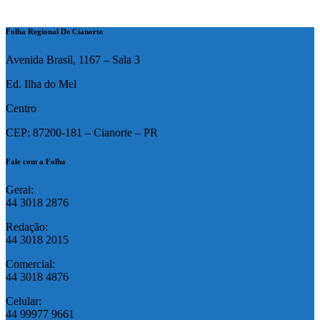
Folha Regional De Cianorte
Avenida Brasil, 1167 – Sala 3
Ed. Ilha do Mel
Centro
CEP: 87200-181 – Cianorte – PR
Fale com a Folha
Geral:
44 3018 2876
Redação:
44 3018 2015
Comercial:
44 3018 4876
Celular:
44 99977 9661