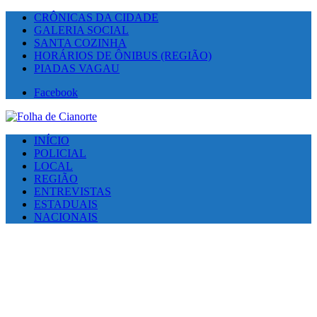
CRÔNICAS DA CIDADE
GALERIA SOCIAL
SANTA COZINHA
HORÁRIOS DE ÔNIBUS (REGIÃO)
PIADAS VAGAU
Facebook
INÍCIO
POLICIAL
LOCAL
REGIÃO
ENTREVISTAS
ESTADUAIS
NACIONAIS