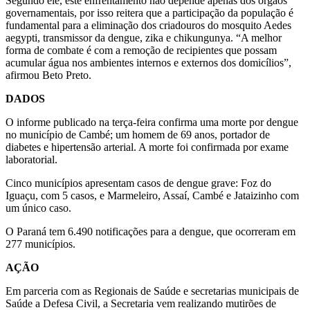
Segundo ele, este enfrentamento não depende apenas dos órgãos
governamentais, por isso reitera que a participação da população é
fundamental para a eliminação dos criadouros do mosquito Aedes
aegypti, transmissor da dengue, zika e chikungunya. “A melhor
forma de combate é com a remoção de recipientes que possam
acumular água nos ambientes internos e externos dos domicílios”,
afirmou Beto Preto.
DADOS
O informe publicado na terça-feira confirma uma morte por dengue
no município de Cambé; um homem de 69 anos, portador de
diabetes e hipertensão arterial. A morte foi confirmada por exame
laboratorial.
Cinco municípios apresentam casos de dengue grave: Foz do
Iguaçu, com 5 casos, e Marmeleiro, Assaí, Cambé e Jataizinho com
um único caso.
O Paraná tem 6.490 notificações para a dengue, que ocorreram em
277 municípios.
AÇÃO
Em parceria com as Regionais de Saúde e secretarias municipais de
Saúde a Defesa Civil, a Secretaria vem realizando mutirões de