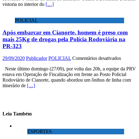
vistoria no interior do
[…]
droga
durante
fiscaliza
POLICIAL
de
rotina
Após embarcar em Cianorte, homem é preso com
avaliada
em
mais 25Kg de drogas pela Polícia Rodoviária na
200
PR-323
mil
reais
em
29/09/2020
Publicador
POLICIAL
Comentários desativados
em
Após
ônibus
Neste último domingo (27/09), por volta das 20h, a equipe da PRV
embarcar
de
estava em Operação de Fiscalização em frente ao Posto Policial
em
linha
Rodoviário de Cianorte, quando abordou um ônibus de linha com
Cianorte,
itinerário de
[…]
homem
é
preso
com
mais
25Kg
Leia Também
de
drogas
pela
ESPORTES
Polícia