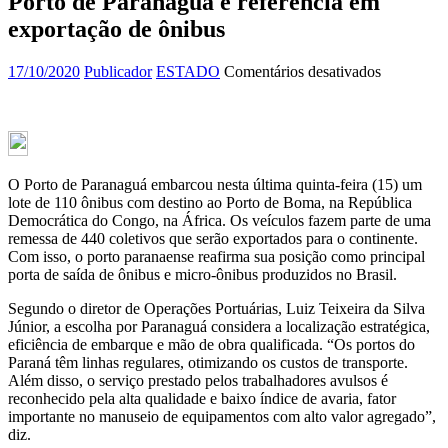
Porto de Paranaguá é referência em
exportação de ônibus
em
17/10/2020
Publicador
ESTADO
Comentários desativados
Porto
de
Paranaguá
é
referência
em
O Porto de Paranaguá embarcou nesta última quinta-feira (15) um
exportaçã
lote de 110 ônibus com destino ao Porto de Boma, na República
de
Democrática do Congo, na África. Os veículos fazem parte de uma
ônibus
remessa de 440 coletivos que serão exportados para o continente.
Com isso, o porto paranaense reafirma sua posição como principal
porta de saída de ônibus e micro-ônibus produzidos no Brasil.
Segundo o diretor de Operações Portuárias, Luiz Teixeira da Silva
Júnior, a escolha por Paranaguá considera a localização estratégica,
eficiência de embarque e mão de obra qualificada. “Os portos do
Paraná têm linhas regulares, otimizando os custos de transporte.
Além disso, o serviço prestado pelos trabalhadores avulsos é
reconhecido pela alta qualidade e baixo índice de avaria, fator
importante no manuseio de equipamentos com alto valor agregado”,
diz.