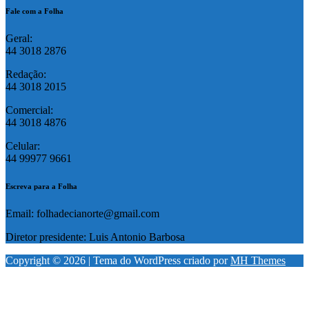
Fale com a Folha
Geral:
44 3018 2876
Redação:
44 3018 2015
Comercial:
44 3018 4876
Celular:
44 99977 9661
Escreva para a Folha
Email: folhadecianorte@gmail.com
Diretor presidente: Luis Antonio Barbosa
Copyright © 2026 | Tema do WordPress criado por
MH Themes