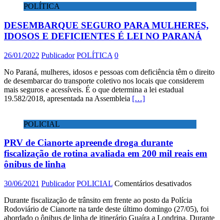
POLÍTICA
DESEMBARQUE SEGURO PARA MULHERES,
IDOSOS E DEFICIENTES É LEI NO PARANÁ
26/01/2022
Publicador
POLÍTICA
0
No Paraná, mulheres, idosos e pessoas com deficiência têm o direito
de desembarcar do transporte coletivo nos locais que considerem
mais seguros e acessíveis. É o que determina a lei estadual
19.582/2018, apresentada na Assembleia
[…]
POLICIAL
PRV de Cianorte apreende droga durante
fiscalização de rotina avaliada em 200 mil reais em
ônibus de linha
em
30/06/2021
Publicador
POLICIAL
Comentários desativados
PRV
Durante fiscalização de trânsito em frente ao posto da Polícia
de
Rodoviário de Cianorte na tarde deste último domingo (27/05), foi
Cianorte
abordado o ônibus de linha de itinerário Guaíra a Londrina. Durante
apreende