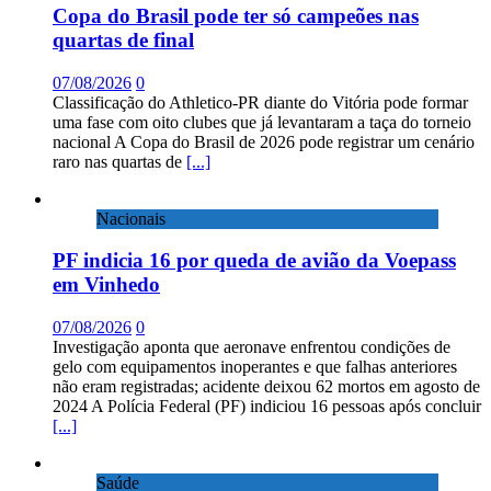
Rodoviár
Copa do Brasil pode ter só campeões nas
na
quartas de final
PR-
323
07/08/2026
0
Classificação do Athletico-PR diante do Vitória pode formar
uma fase com oito clubes que já levantaram a taça do torneio
nacional A Copa do Brasil de 2026 pode registrar um cenário
raro nas quartas de
[...]
Nacionais
PF indicia 16 por queda de avião da Voepass
em Vinhedo
07/08/2026
0
Investigação aponta que aeronave enfrentou condições de
gelo com equipamentos inoperantes e que falhas anteriores
não eram registradas; acidente deixou 62 mortos em agosto de
2024 A Polícia Federal (PF) indiciou 16 pessoas após concluir
[...]
Saúde