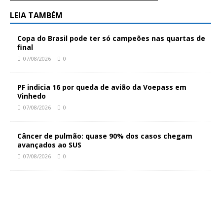
LEIA TAMBÉM
Copa do Brasil pode ter só campeões nas quartas de
final
07/08/2026
0
PF indicia 16 por queda de avião da Voepass em
Vinhedo
07/08/2026
0
Câncer de pulmão: quase 90% dos casos chegam
avançados ao SUS
07/08/2026
0