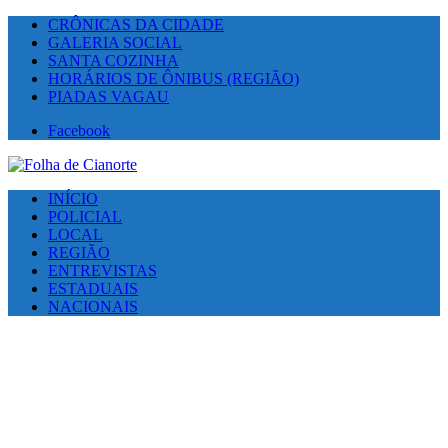
CRÔNICAS DA CIDADE
GALERIA SOCIAL
SANTA COZINHA
HORÁRIOS DE ÔNIBUS (REGIÃO)
PIADAS VAGAU
Facebook
INÍCIO
POLICIAL
LOCAL
REGIÃO
ENTREVISTAS
ESTADUAIS
NACIONAIS