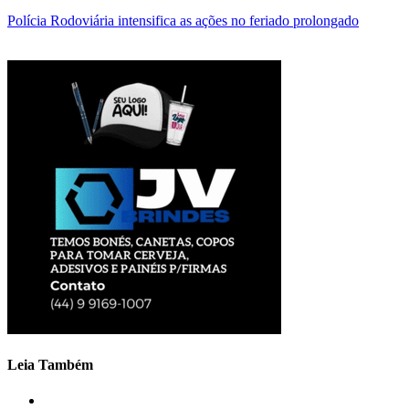
Polícia Rodoviária intensifica as ações no feriado prolongado
Leia Também