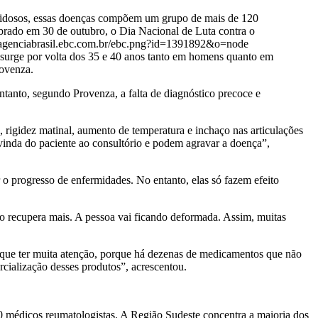
e idosos, essas doenças compõem um grupo de mais de 120
lebrado em 30 de outubro, o Dia Nacional de Luta contra o
 surge por volta dos 35 e 40 anos tanto em homens quanto em
rovenza.
 entanto, segundo Provenza, a falta de diagnóstico precoce e
 rigidez matinal, aumento de temperatura e inchaço nas articulações
vinda do paciente ao consultório e podem agravar a doença”,
o progresso de enfermidades. No entanto, elas só fazem efeito
ão recupera mais. A pessoa vai ficando deformada. Assim, muitas
 que ter muita atenção, porque há dezenas de medicamentos que não
rcialização desses produtos”, acrescentou.
00 médicos reumatologistas. A Região Sudeste concentra a maioria dos