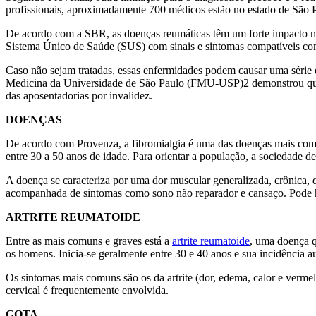
profissionais, aproximadamente 700 médicos estão no estado de São 
De acordo com a SBR, as doenças reumáticas têm um forte impacto no 
Sistema Único de Saúde (SUS) com sinais e sintomas compatíveis com
Caso não sejam tratadas, essas enfermidades podem causar uma série d
Medicina da Universidade de São Paulo (FMU-USP)2 demonstrou que, 
das aposentadorias por invalidez.
DOENÇAS
De acordo com Provenza, a fibromialgia é uma das doenças mais com
entre 30 a 50 anos de idade. Para orientar a população, a sociedade 
A doença se caracteriza por uma dor muscular generalizada, crônica, q
acompanhada de sintomas como sono não reparador e cansaço. Pode h
ARTRITE REUMATOIDE
Entre as mais comuns e graves está a
artrite reumatoide
, uma doença q
os homens. Inicia-se geralmente entre 30 e 40 anos e sua incidência 
Os sintomas mais comuns são os da artrite (dor, edema, calor e verm
cervical é frequentemente envolvida.
GOTA