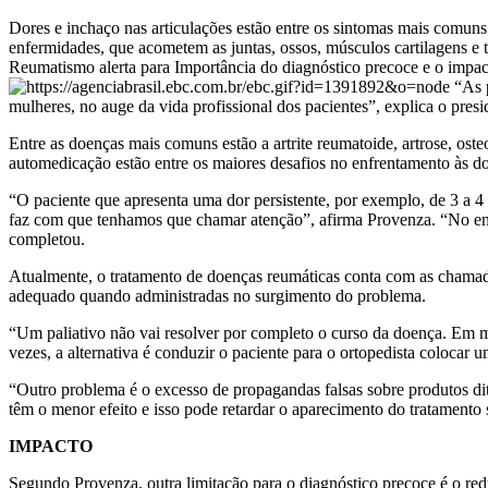
Dores e inchaço nas articulações estão entre os sintomas mais comu
enfermidades, que acometem as juntas, ossos, músculos cartilagens e t
Reumatismo alerta para Importância do diagnóstico precoce e o impac
“As p
mulheres, no auge da vida profissional dos pacientes”, explica o pre
Entre as doenças mais comuns estão a artrite reumatoide, artrose, oste
automedicação estão entre os maiores desafios no enfrentamento às d
“O paciente que apresenta uma dor persistente, por exemplo, de 3 a 4
faz com que tenhamos que chamar atenção”, afirma Provenza. “No entan
completou.
Atualmente, o tratamento de doenças reumáticas conta com as chamada
adequado quando administradas no surgimento do problema.
“Um paliativo não vai resolver por completo o curso da doença. Em mu
vezes, a alternativa é conduzir o paciente para o ortopedista colocar
“Outro problema é o excesso de propagandas falsas sobre produtos d
têm o menor efeito e isso pode retardar o aparecimento do tratamento
IMPACTO
Segundo Provenza, outra limitação para o diagnóstico precoce é o red