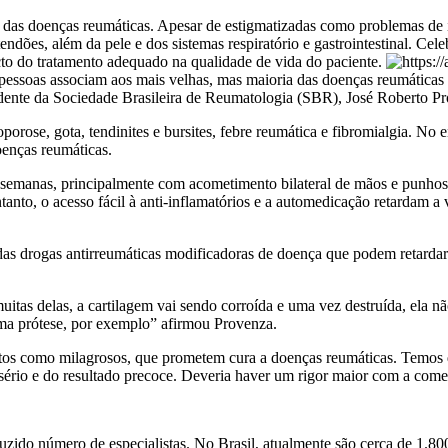
ns das doenças reumáticas. Apesar de estigmatizadas como problemas d
endões, além da pele e dos sistemas respiratório e gastrointestinal. Ce
to do tratamento adequado na qualidade de vida do paciente.
essoas associam aos mais velhas, mas maioria das doenças reumáticas
sidente da Sociedade Brasileira de Reumatologia (SBR), José Roberto P
oporose, gota, tendinites e bursites, febre reumática e fibromialgia. No
oenças reumáticas.
 semanas, principalmente com acometimento bilateral de mãos e punhos,
to, o acesso fácil à anti-inflamatórios e a automedicação retardam a 
s drogas antirreumáticas modificadoras de doença que podem retardar 
itas delas, a cartilagem vai sendo corroída e uma vez destruída, ela n
 uma prótese, por exemplo” afirmou Provenza.
itos como milagrosos, que prometem cura a doenças reumáticas. Temos
 sério e do resultado precoce. Deveria haver um rigor maior com a come
uzido número de especialistas. No Brasil, atualmente são cerca de 1.8