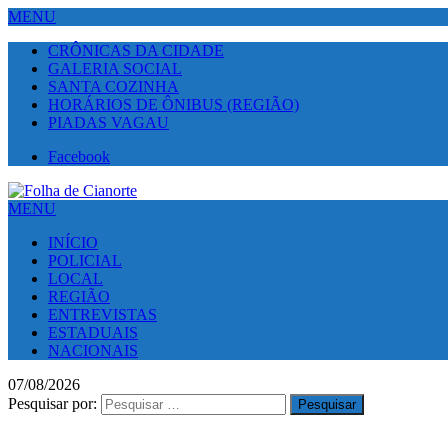
MENU
CRÔNICAS DA CIDADE
GALERIA SOCIAL
SANTA COZINHA
HORÁRIOS DE ÔNIBUS (REGIÃO)
PIADAS VAGAU
Facebook
MENU
INÍCIO
POLICIAL
LOCAL
REGIÃO
ENTREVISTAS
ESTADUAIS
NACIONAIS
07/08/2026
Pesquisar por: