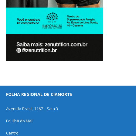
FOLHA REGIONAL DE CIANORTE
Avenida Brasil, 1167 – Sala 3
Ed. Ilha do Mel
Centro