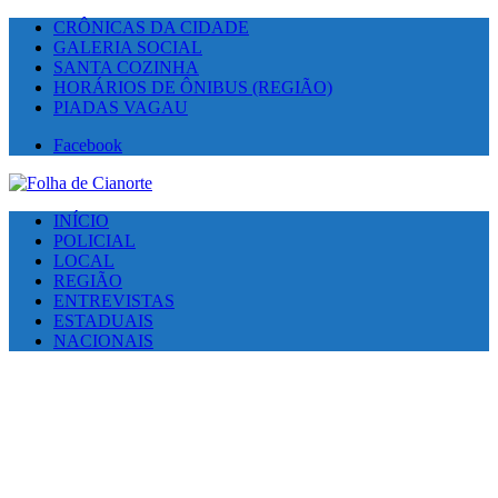
CRÔNICAS DA CIDADE
GALERIA SOCIAL
SANTA COZINHA
HORÁRIOS DE ÔNIBUS (REGIÃO)
PIADAS VAGAU
Facebook
INÍCIO
POLICIAL
LOCAL
REGIÃO
ENTREVISTAS
ESTADUAIS
NACIONAIS