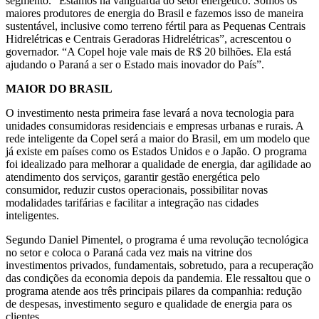
segmento. “Estamos na vanguarda do setor energético. Somos os
maiores produtores de energia do Brasil e fazemos isso de maneira
sustentável, inclusive como terreno fértil para as Pequenas Centrais
Hidrelétricas e Centrais Geradoras Hidrelétricas”, acrescentou o
governador. “A Copel hoje vale mais de R$ 20 bilhões. Ela está
ajudando o Paraná a ser o Estado mais inovador do País”.
MAIOR DO BRASIL
O investimento nesta primeira fase levará a nova tecnologia para
unidades consumidoras residenciais e empresas urbanas e rurais. A
rede inteligente da Copel será a maior do Brasil, em um modelo que
já existe em países como os Estados Unidos e o Japão. O programa
foi idealizado para melhorar a qualidade de energia, dar agilidade ao
atendimento dos serviços, garantir gestão energética pelo
consumidor, reduzir custos operacionais, possibilitar novas
modalidades tarifárias e facilitar a integração nas cidades
inteligentes.
Segundo Daniel Pimentel, o programa é uma revolução tecnológica
no setor e coloca o Paraná cada vez mais na vitrine dos
investimentos privados, fundamentais, sobretudo, para a recuperação
das condições da economia depois da pandemia. Ele ressaltou que o
programa atende aos três principais pilares da companhia: redução
de despesas, investimento seguro e qualidade de energia para os
clientes.