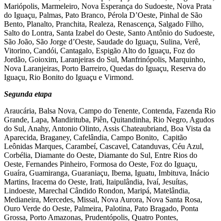
Mariópolis, Marmeleiro, Nova Esperança do Sudoeste, Nova Prata
do Iguaçu, Palmas, Pato Branco, Pérola D’Oeste, Pinhal de São
Bento, Planalto, Pranchita, Realeza, Renascença, Salgado Filho,
Salto do Lontra, Santa Izabel do Oeste, Santo Antônio do Sudoeste,
São João, São Jorge d’Oeste, Saudade do Iguaçu, Sulina, Verê,
Vitorino, Candói, Cantagalo, Espigão Alto do Iguaçu, Foz do
Jordão, Goioxim, Laranjeiras do Sul, Manfrinópolis, Marquinho,
Nova Laranjeiras, Porto Barreiro, Quedas do Iguaçu, Reserva do
Iguaçu, Rio Bonito do Iguaçu e Virmond.
Segunda etapa
Araucária, Balsa Nova, Campo do Tenente, Contenda, Fazenda Rio
Grande, Lapa, Mandirituba, Piên, Quitandinha, Rio Negro, Agudos
do Sul, Anahy, Antonio Olinto, Assis Chateaubriand, Boa Vista da
Aparecida, Braganey, Cafelândia, Campo Bonito, Capitão
Leônidas Marques, Carambeí, Cascavel, Catanduvas, Céu Azul,
Corbélia, Diamante do Oeste, Diamante do Sul, Entre Rios do
Oeste, Fernandes Pinheiro, Formosa do Oeste, Foz do Iguaçu,
Guaíra, Guamiranga, Guaraniaçu, Ibema, Iguatu, Imbituva, Inácio
Martins, Iracema do Oeste, Irati, Itaipulândia, Ivaí, Jesuítas,
Lindoeste, Marechal Cândido Rondon, Maripá, Matelândia,
Medianeira, Mercedes, Missal, Nova Aurora, Nova Santa Rosa,
Ouro Verde do Oeste, Palmeira, Palotina, Pato Bragado, Ponta
Grossa, Porto Amazonas, Prudentópolis, Quatro Pontes,