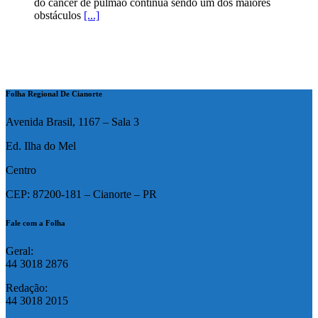
do câncer de pulmão continua sendo um dos maiores
obstáculos
[...]
Folha Regional De Cianorte
Avenida Brasil, 1167 – Sala 3
Ed. Ilha do Mel
Centro
CEP: 87200-181 – Cianorte – PR
Fale com a Folha
Geral:
44 3018 2876
Redação:
44 3018 2015