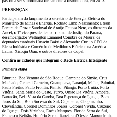
passou a ser subordinada diretamente à distribuidora, em 2013.
PRESENÇAS
Participaram do lançamento o secretário de Energia Elétrica do
Ministério de Minas e Energia, Rodrigo Limp Nascimento; Efrain
Pereira da Cruz e Sandoval de Araújo Feitosa Neto, os diretores da
Aneel; o 1º vice-presidente do Tribunal de Justiça do Paraná,
desembargador Wellington Emanuel Coimbra de Moura; os
deputados estaduais Hussein Bakri e Alexandre Curi; o CEO da
Eletra Indústria e Comércio de Medidores Elétricos na América
Latina, Xiaoqin Qian; e outros diretores da Copel.
Confira as cidades que integram o Rede Elétrica Inteligente
Primeira etapa
Bituruna, Boa Ventura de São Roque, Campina do Simão, Cruz
Machado, General Carneiro, Guarapuava, Laranjal, Mallet, Palmital,
Paula Freitas, Paulo Frontin, Pinhão, Pitanga, Porto União, Porto
Vitória, Santa Maria do Oeste, Turvo, União Da Vitória, Ampére,
Barracão, Bela Vista da Caroba, Boa Esperança do Iguaçu, Bom
Jesus do Sul, Bom Sucesso do Sul, Capanema, Chopinzinho,
Clevelândia, Coronel Domingos Soares, Coronel Vivida, Cruzeiro
do Iguaçu, Dois Vizinhos, Enéas Marques, Flor da Serra do Sul,
Francisco Beltrão, Honório Serpa, Itapejara d’Oeste, Mangueirinha,