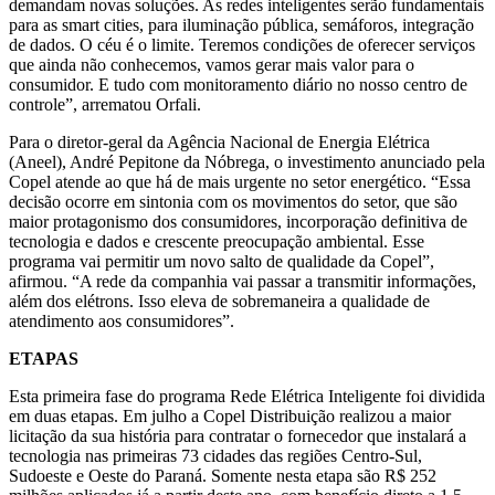
demandam novas soluções. As redes inteligentes serão fundamentais
para as smart cities, para iluminação pública, semáforos, integração
de dados. O céu é o limite. Teremos condições de oferecer serviços
que ainda não conhecemos, vamos gerar mais valor para o
consumidor. E tudo com monitoramento diário no nosso centro de
controle”, arrematou Orfali.
Para o diretor-geral da Agência Nacional de Energia Elétrica
(Aneel), André Pepitone da Nóbrega, o investimento anunciado pela
Copel atende ao que há de mais urgente no setor energético. “Essa
decisão ocorre em sintonia com os movimentos do setor, que são
maior protagonismo dos consumidores, incorporação definitiva de
tecnologia e dados e crescente preocupação ambiental. Esse
programa vai permitir um novo salto de qualidade da Copel”,
afirmou. “A rede da companhia vai passar a transmitir informações,
além dos elétrons. Isso eleva de sobremaneira a qualidade de
atendimento aos consumidores”.
ETAPAS
Esta primeira fase do programa Rede Elétrica Inteligente foi dividida
em duas etapas. Em julho a Copel Distribuição realizou a maior
licitação da sua história para contratar o fornecedor que instalará a
tecnologia nas primeiras 73 cidades das regiões Centro-Sul,
Sudoeste e Oeste do Paraná. Somente nesta etapa são R$ 252