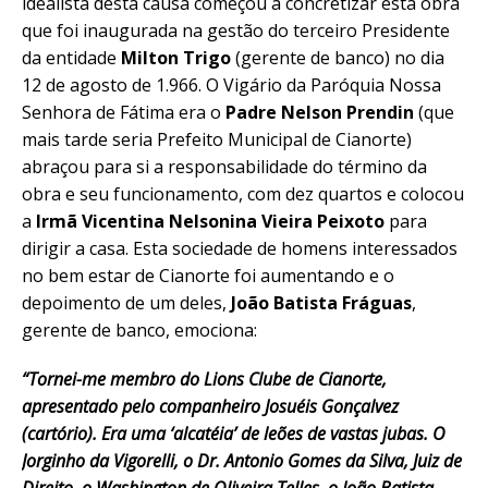
idealista desta causa começou a concretizar esta obra
que foi inaugurada na gestão do terceiro Presidente
da entidade
Milton Trigo
(gerente de banco) no dia
12 de agosto de 1.966. O Vigário da Paróquia Nossa
Senhora de Fátima era o
Padre Nelson Prendin
(que
mais tarde seria Prefeito Municipal de Cianorte)
abraçou para si a responsabilidade do término da
obra e seu funcionamento, com dez quartos e colocou
a
Irmã Vicentina Nelsonina Vieira Peixoto
para
dirigir a casa. Esta sociedade de homens interessados
no bem estar de Cianorte foi aumentando e o
depoimento de um deles,
João Batista Fráguas
,
gerente de banco, emociona:
“Tornei-me membro do Lions Clube de Cianorte,
apresentado pelo companheiro Josuéis Gonçalvez
(cartório). Era uma ‘alcatéia’ de leões de vastas jubas. O
Jorginho da Vigorelli, o Dr. Antonio Gomes da Silva, Juiz de
Direito, o Washington de Oliveira Telles, o João Batista