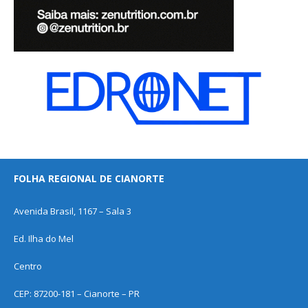
FOLHA REGIONAL DE CIANORTE
Avenida Brasil, 1167 – Sala 3
Ed. Ilha do Mel
Centro
CEP: 87200-181 – Cianorte – PR