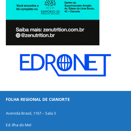
FOLHA REGIONAL DE CIANORTE
Avenida Brasil, 1167 – Sala 3
Ed. Ilha do Mel