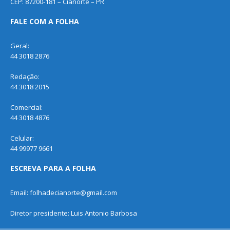
CEP: 87200-181 – Cianorte – PR
FALE COM A FOLHA
Geral:
44 3018 2876
Redação:
44 3018 2015
Comercial:
44 3018 4876
Celular:
44 99977 9661
ESCREVA PARA A FOLHA
Email: folhadecianorte@gmail.com
Diretor presidente: Luis Antonio Barbosa