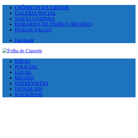
CRÔNICAS DA CIDADE
GALERIA SOCIAL
SANTA COZINHA
HORÁRIOS DE ÔNIBUS (REGIÃO)
PIADAS VAGAU
Facebook
INÍCIO
POLICIAL
LOCAL
REGIÃO
ENTREVISTAS
ESTADUAIS
NACIONAIS