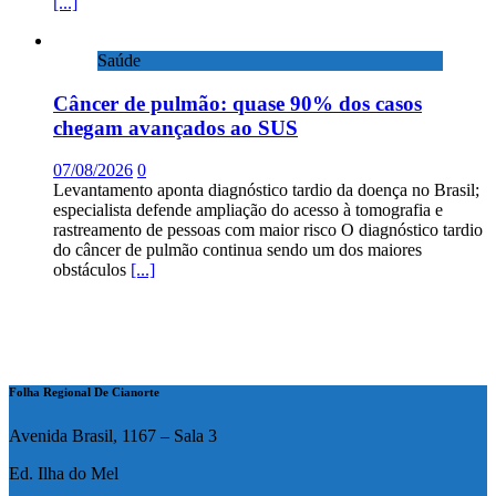
[...]
Saúde
Câncer de pulmão: quase 90% dos casos
chegam avançados ao SUS
07/08/2026
0
Levantamento aponta diagnóstico tardio da doença no Brasil;
especialista defende ampliação do acesso à tomografia e
rastreamento de pessoas com maior risco O diagnóstico tardio
do câncer de pulmão continua sendo um dos maiores
obstáculos
[...]
Folha Regional De Cianorte
Avenida Brasil, 1167 – Sala 3
Ed. Ilha do Mel