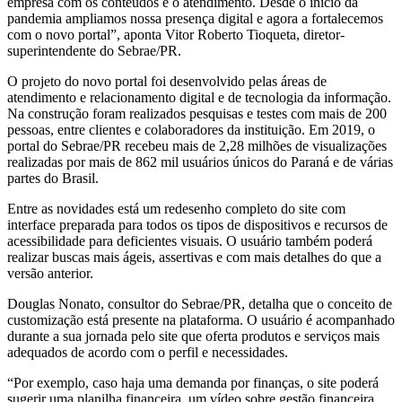
empresa com os conteúdos e o atendimento. Desde o início da
pandemia ampliamos nossa presença digital e agora a fortalecemos
com o novo portal”, aponta Vitor Roberto Tioqueta, diretor-
superintendente do Sebrae/PR.
O projeto do novo portal foi desenvolvido pelas áreas de
atendimento e relacionamento digital e de tecnologia da informação.
Na construção foram realizados pesquisas e testes com mais de 200
pessoas, entre clientes e colaboradores da instituição. Em 2019, o
portal do Sebrae/PR recebeu mais de 2,28 milhões de visualizações
realizadas por mais de 862 mil usuários únicos do Paraná e de várias
partes do Brasil.
Entre as novidades está um redesenho completo do site com
interface preparada para todos os tipos de dispositivos e recursos de
acessibilidade para deficientes visuais. O usuário também poderá
realizar buscas mais ágeis, assertivas e com mais detalhes do que a
versão anterior.
Douglas Nonato, consultor do Sebrae/PR, detalha que o conceito de
customização está presente na plataforma. O usuário é acompanhado
durante a sua jornada pelo site que oferta produtos e serviços mais
adequados de acordo com o perfil e necessidades.
“Por exemplo, caso haja uma demanda por finanças, o site poderá
sugerir uma planilha financeira, um vídeo sobre gestão financeira,