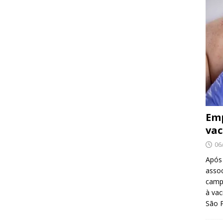
Emp
vac
06
Após
asso
camp
à vac
São 