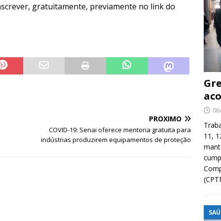
nscrever, gratuitamente, previamente no link do
Gre
aco
06
PRÓXIMO
Traba
COVID-19: Senai oferece mentoria gratuita para
11, 1
indústrias produzirem equipamentos de proteção
manté
cump
Compa
(CPT
SAÚ