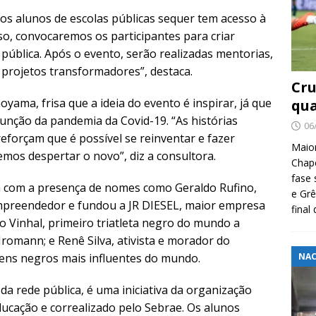
s alunos de escolas públicas sequer tem acesso à
sso, convocaremos os participantes para criar
pública. Após o evento, serão realizadas mentorias,
rojetos transformadores”, destaca.
Cru
yama, frisa que a ideia do evento é inspirar, já que
qua
unção da pandemia da Covid-19. “As histórias
06
eforçam que é possível se reinventar e fazer
Maio
remos despertar o novo”, diz a consultora.
Chape
fase 
m com a presença de nomes como Geraldo Rufino,
e Grê
empreendedor e fundou a JR DIESEL, maior empresa
final
o Vinhal, primeiro triatleta negro do mundo a
romann; e Renê Silva, ativista e morador do
ens negros mais influentes do mundo.
NAC
a rede pública, é uma iniciativa da organização
ducação e correalizado pelo Sebrae. Os alunos