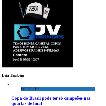
Leia Também
ESPORTES
Copa do Brasil pode ter só campeões nas
quartas de final