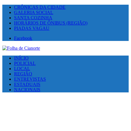
CRÔNICAS DA CIDADE
GALERIA SOCIAL
SANTA COZINHA
HORÁRIOS DE ÔNIBUS (REGIÃO)
PIADAS VAGAU
Facebook
INÍCIO
POLICIAL
LOCAL
REGIÃO
ENTREVISTAS
ESTADUAIS
NACIONAIS