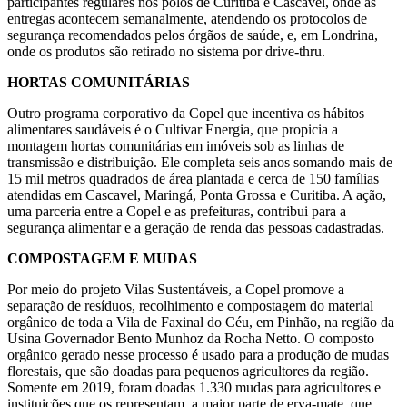
participantes regulares nos pólos de Curitiba e Cascavel, onde as
entregas acontecem semanalmente, atendendo os protocolos de
segurança recomendados pelos órgãos de saúde, e, em Londrina,
onde os produtos são retirado no sistema por drive-thru.
HORTAS COMUNITÁRIAS
Outro programa corporativo da Copel que incentiva os hábitos
alimentares saudáveis é o Cultivar Energia, que propicia a
montagem hortas comunitárias em imóveis sob as linhas de
transmissão e distribuição. Ele completa seis anos somando mais de
15 mil metros quadrados de área plantada e cerca de 150 famílias
atendidas em Cascavel, Maringá, Ponta Grossa e Curitiba. A ação,
uma parceria entre a Copel e as prefeituras, contribui para a
segurança alimentar e a geração de renda das pessoas cadastradas.
COMPOSTAGEM E MUDAS
Por meio do projeto Vilas Sustentáveis, a Copel promove a
separação de resíduos, recolhimento e compostagem do material
orgânico de toda a Vila de Faxinal do Céu, em Pinhão, na região da
Usina Governador Bento Munhoz da Rocha Netto. O composto
orgânico gerado nesse processo é usado para a produção de mudas
florestais, que são doadas para pequenos agricultores da região.
Somente em 2019, foram doadas 1.330 mudas para agricultores e
instituições que os representam, a maior parte de erva-mate, que