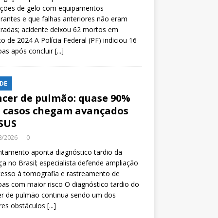
ições de gelo com equipamentos
rantes e que falhas anteriores não eram
tradas; acidente deixou 62 mortos em
o de 2024 A Polícia Federal (PF) indiciou 16
oas após concluir
[...]
DE
cer de pulmão: quase 90%
 casos chegam avançados
SUS
8/2026
0
tamento aponta diagnóstico tardio da
a no Brasil; especialista defende ampliação
esso à tomografia e rastreamento de
as com maior risco O diagnóstico tardio do
er de pulmão continua sendo um dos
res obstáculos
[...]