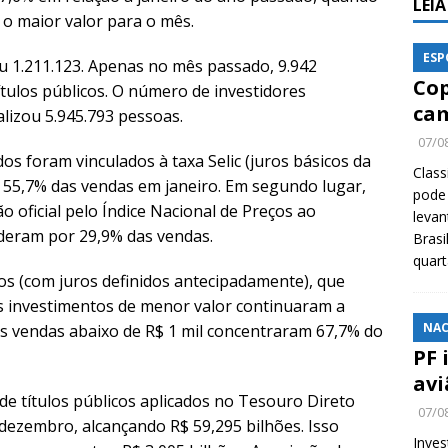
LEI
 o maior valor para o mês.
ESP
u 1.211.123. Apenas no mês passado, 9.942
Cop
ítulos públicos. O número de investidores
cam
alizou 5.945.793 pessoas.
07/0
os foram vinculados à taxa Selic (juros básicos da
Class
 55,7% das vendas em janeiro. Em segundo lugar,
pode 
ão oficial pelo Índice Nacional de Preços ao
levan
deram por 29,9% das vendas.
Brasi
quar
ados (com juros definidos antecipadamente), que
 investimentos de menor valor continuaram a
NAC
 As vendas abaixo de R$ 1 mil concentraram 67,7% do
PF 
avi
de títulos públicos aplicados no Tesouro Direto
07/0
 dezembro, alcançando R$ 59,295 bilhões. Isso
Inves