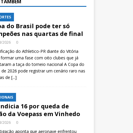
A TAMBÉM
ORTES
a do Brasil pode ter só
peões nas quartas de final
8/2026
0
ificação do Athletico-PR diante do Vitória
formar uma fase com oito clubes que já
taram a taça do torneio nacional A Copa do
l de 2026 pode registrar um cenário raro nas
tas de
[...]
IONAIS
indicia 16 por queda de
ão da Voepass em Vinhedo
8/2026
0
tigação aponta que aeronave enfrentou