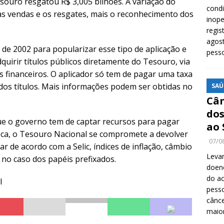
ouro resgatou R$ 3,005 bilhões. A variação do
cond
as vendas e os resgates, mais o reconhecimento dos
inope
regis
agost
 de 2002 para popularizar esse tipo de aplicação e
pess
quirir títulos públicos diretamente do Tesouro, via
s financeiros. O aplicador só tem de pagar uma taxa
 dos títulos. Mais informações podem ser obtidas no
SAÚ
Cân
dos
ue o governo tem de captar recursos para pagar
ao 
oca, o Tesouro Nacional se compromete a devolver
07/0
r de acordo com a Selic, índices de inflação, câmbio
Levan
no caso dos papéis prefixados.
doenç
do ac
l
pesso
cânc
maio