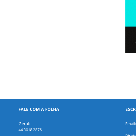
FALE COM A FOLHA
ESCR
Geral:
Email
44 3018 2876
Diret