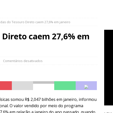
das do Tesouro Direto caem 27,6% em janeiro
 Direto caem 27,6% em
Comentários desativados
físicas somou R$ 2,047 bilhões em janeiro, informou
ional. O valor vendido por meio do programa
7,6% em relação a janeiro do ano passado, quando