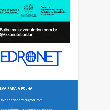
EVA PARA A FOLHA
: folhadecianorte@gmail.com
or presidente: Luis Antonio Barbosa