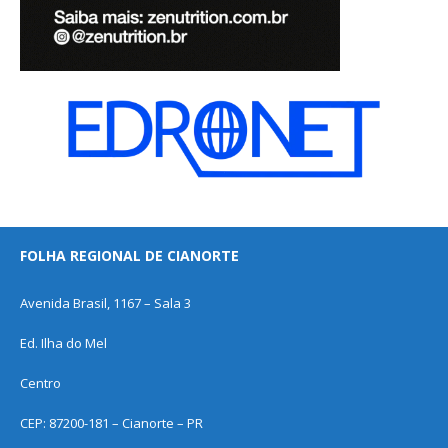
FOLHA REGIONAL DE CIANORTE
Avenida Brasil, 1167 – Sala 3
Ed. Ilha do Mel
Centro
CEP: 87200-181 – Cianorte – PR