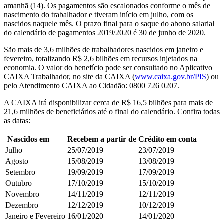
amanhã (14). Os pagamentos são escalonados conforme o mês de
nascimento do trabalhador e tiveram início em julho, com os
nascidos naquele mês. O prazo final para o saque do abono salarial
do calendário de pagamentos 2019/2020 é 30 de junho de 2020.
São mais de 3,6 milhões de trabalhadores nascidos em janeiro e
fevereiro, totalizando R$ 2,6 bilhões em recursos injetados na
economia. O valor do benefício pode ser consultado no Aplicativo
CAIXA Trabalhador, no site da CAIXA (
www.caixa.gov.br/PIS
) ou
pelo Atendimento CAIXA ao Cidadão: 0800 726 0207.
A CAIXA irá disponibilizar cerca de R$ 16,5 bilhões para mais de
21,6 milhões de beneficiários até o final do calendário. Confira todas
as datas:
​​Nascidos em
​Recebem a partir de
​Crédito em conta
​Julho
​25/07/2019
​​23/07/2019​
​Agosto
​15/08/2019
​​13/08/2019​
​Setembro
​19/09/2019
​​17/09/2019​
​Outubro
​17/10/2019
​​15/10/2019​
​Novembro
​14/11/2019
​12/11/2019
​Dezembro
​12/12/2019
​​10/12/2019
​Janeiro e Fevereiro
​​16/0​1/2020
14/01/2020