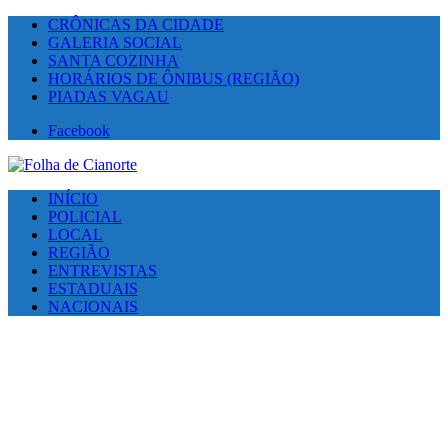
CRÔNICAS DA CIDADE
GALERIA SOCIAL
SANTA COZINHA
HORÁRIOS DE ÔNIBUS (REGIÃO)
PIADAS VAGAU
Facebook
INÍCIO
POLICIAL
LOCAL
REGIÃO
ENTREVISTAS
ESTADUAIS
NACIONAIS