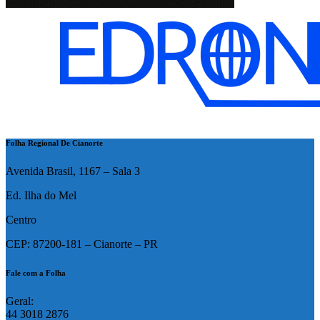
Folha Regional De Cianorte
Avenida Brasil, 1167 – Sala 3
Ed. Ilha do Mel
Centro
CEP: 87200-181 – Cianorte – PR
Fale com a Folha
Geral:
44 3018 2876