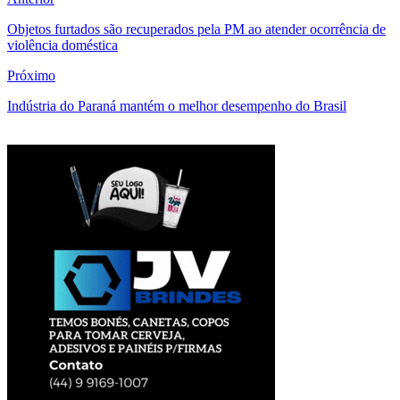
Objetos furtados são recuperados pela PM ao atender ocorrência de
violência doméstica
Próximo
Indústria do Paraná mantém o melhor desempenho do Brasil