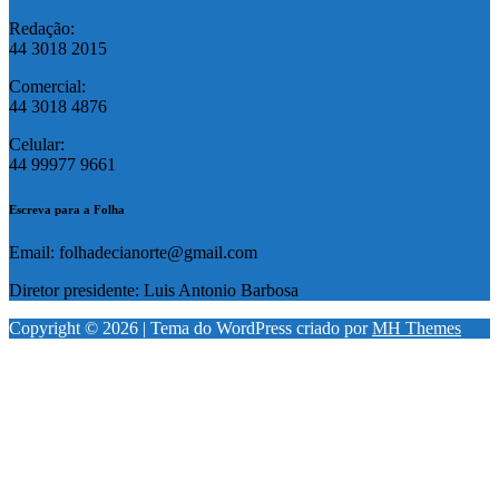
Redação:
44 3018 2015
Comercial:
44 3018 4876
Celular:
44 99977 9661
Escreva para a Folha
Email: folhadecianorte@gmail.com
Diretor presidente: Luis Antonio Barbosa
Copyright © 2026 | Tema do WordPress criado por
MH Themes