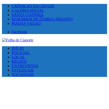
CRÔNICAS DA CIDADE
GALERIA SOCIAL
SANTA COZINHA
HORÁRIOS DE ÔNIBUS (REGIÃO)
PIADAS VAGAU
Facebook
INÍCIO
POLICIAL
LOCAL
REGIÃO
ENTREVISTAS
ESTADUAIS
NACIONAIS