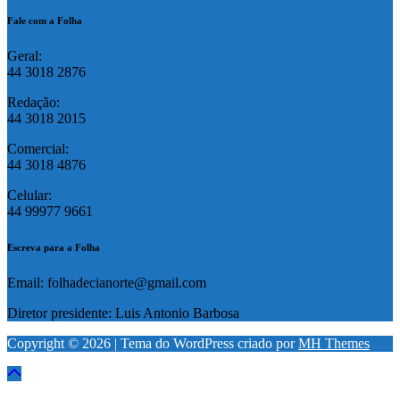
Fale com a Folha
Geral:
44 3018 2876
Redação:
44 3018 2015
Comercial:
44 3018 4876
Celular:
44 99977 9661
Escreva para a Folha
Email: folhadecianorte@gmail.com
Diretor presidente: Luis Antonio Barbosa
Copyright © 2026 | Tema do WordPress criado por
MH Themes