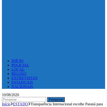
INÍCIO
POLICIAL
LOCAL
REGIÃO
ENTREVISTAS
ESTADUAIS
NACIONAIS
10/08/2026
Pesquisar
por:
Início
ESTADO
Transparência Internacional escolhe Paraná para