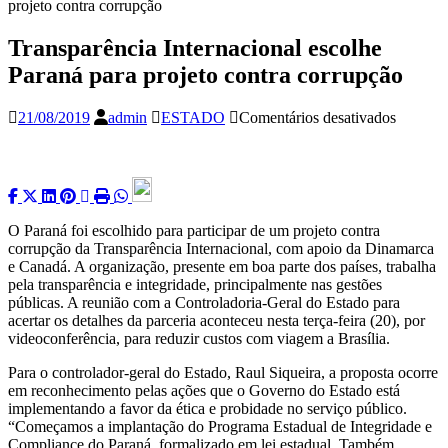
projeto contra corrupção
Transparência Internacional escolhe
Paraná para projeto contra corrupção
em
21/08/2019
admin
ESTADO
Comentários desativados
Transpa
Internac
escolhe
Paraná
para
projeto
O Paraná foi escolhido para participar de um projeto contra
contra
corrupção da Transparência Internacional, com apoio da Dinamarca
corrupç
e Canadá. A organização, presente em boa parte dos países, trabalha
pela transparência e integridade, principalmente nas gestões
públicas. A reunião com a Controladoria-Geral do Estado para
acertar os detalhes da parceria aconteceu nesta terça-feira (20), por
videoconferência, para reduzir custos com viagem a Brasília.
Para o controlador-geral do Estado, Raul Siqueira, a proposta ocorre
em reconhecimento pelas ações que o Governo do Estado está
implementando a favor da ética e probidade no serviço público.
“Começamos a implantação do Programa Estadual de Integridade e
Compliance do Paraná, formalizado em lei estadual. Também