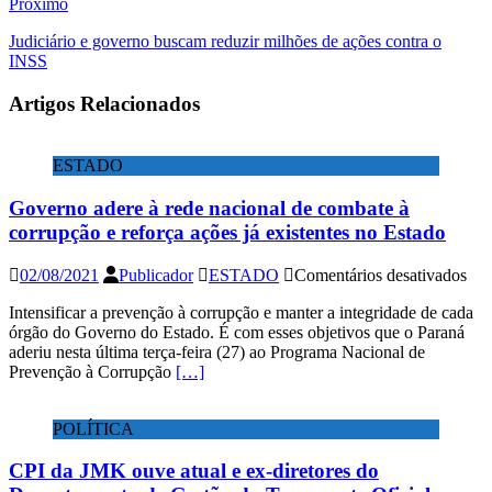
Próximo
Judiciário e governo buscam reduzir milhões de ações contra o
INSS
Artigos Relacionados
ESTADO
Governo adere à rede nacional de combate à
corrupção e reforça ações já existentes no Estado
em
02/08/2021
Publicador
ESTADO
Comentários desativados
Gov
Intensificar a prevenção à corrupção e manter a integridade de cada
ade
órgão do Governo do Estado. É com esses objetivos que o Paraná
à
aderiu nesta última terça-feira (27) ao Programa Nacional de
red
Prevenção à Corrupção
[…]
nac
de
com
POLÍTICA
à
cor
CPI da JMK ouve atual e ex-diretores do
e
ref