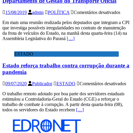
Departamento de Gestão do Transporte Oficial
açõ
já
em
15/08/2019
admin
POLÍTICA
Comentários desativados
exi
CPI
no
Em mais uma reunião realizada pelos deputados que integram a CPI
da
Est
que investiga possíveis irregularidades no contrato de manutenção
JMK
da frota de veículos do Estado, na manhã desta quarta-feira (14) na
ouve
Assembleia Legislativa do Paraná
[…]
atual
e
ex-
ESTADO
diretor
do
Estado reforça trabalho contra corrupção durante a
Depar
de
pandemia
Gestão
do
em
09/07/2020
Publicador
ESTADO
Comentários desativados
Transp
Est
Oficial
O trabalho remoto adotado por boa parte dos servidores estaduais
ref
estimulou a Controladoria-Geral do Estado (CGE) a reforçar o
tra
trabalho de combate à corrupção. A partir desta quarta-feira (08),
con
todos os servidores do Estado recebem
[…]
cor
dur
a
pan