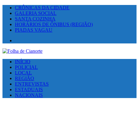
CRÔNICAS DA CIDADE
GALERIA SOCIAL
SANTA COZINHA
HORÁRIOS DE ÔNIBUS (REGIÃO)
PIADAS VAGAU
Facebook
INÍCIO
POLICIAL
LOCAL
REGIÃO
ENTREVISTAS
ESTADUAIS
NACIONAIS