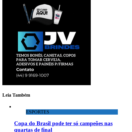
Leia Também
ESPORTES
Copa do Brasil pode ter só campeões nas
quartas de final