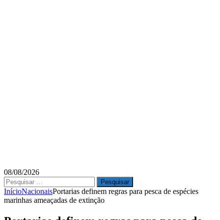
08/08/2026
Pesquisar
por:
Início
Nacionais
Portarias definem regras para pesca de espécies
marinhas ameaçadas de extinção