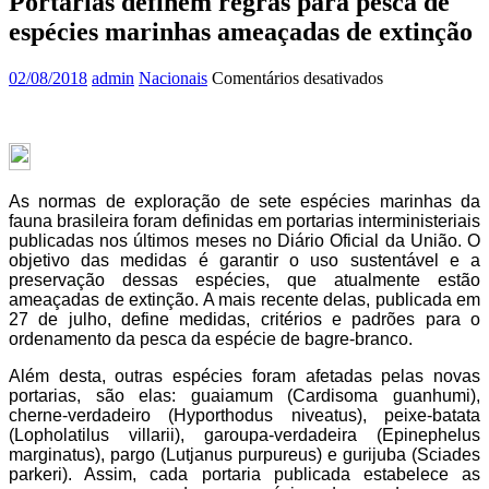
Portarias definem regras para pesca de
espécies marinhas ameaçadas de extinção
em
02/08/2018
admin
Nacionais
Comentários desativados
Portarias
definem
regras
para
pesca
de
As normas de exploração de sete espécies marinhas da
espécies
fauna brasileira foram definidas em portarias interministeriais
marinhas
publicadas nos últimos meses no Diário Oficial da União. O
ameaçadas
objetivo das medidas é garantir o uso sustentável e a
de
preservação dessas espécies, que atualmente estão
extinção
ameaçadas de extinção. A mais recente delas, publicada em
27 de julho, define medidas, critérios e padrões para o
ordenamento da pesca da espécie de bagre-branco.
Além desta, outras espécies foram afetadas pelas novas
portarias, são elas: guaiamum (Cardisoma guanhumi),
cherne-verdadeiro (Hyporthodus niveatus), peixe-batata
(Lopholatilus villarii), garoupa-verdadeira (Epinephelus
marginatus), pargo (Lutjanus purpureus) e gurijuba (Sciades
parkeri). Assim, cada portaria publicada estabelece as