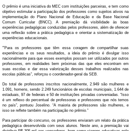
O prêmio é uma iniciativa do MEC com instituições parceiras, e tem como
objetivo estimular a participação dos professores como sujeitos ativos na
implementação do Plano Nacional de Educação e da Base Nacional
Comum Curricular (BNCC). A premiação dá visibilidade às boas
experiências pedagógicas conduzidas pelos professores, além de oferecer
uma reflexão sobre a prática pedagógica e orientar a sistematização de
experiências educacionais.
“
Para os professores que têm essa coragem de compartilhar suas
experiências e os seus resultados, a ideia do prêmio é divulgar isso
nacionalmente para que esses exemplos possam ser utilizados por outros
professores, em realidades bem próximas das que eles encontram em
suas escolas e dar essa valorização desses trabalhos realizados nas
escolas públicas”, reforçou o coordenador-geral da SEB.
Do total de professores inscritos nacionalmente, 2.949 são mulheres e
1.091, homens, sendo 2.249 funcionários de escolas municipais, 1.644 de
estaduais, 97 de federais e 50 de instituições privadas conveniadas. “Isso
é um reflexo do percentual de professoras e professores que nós temos
no país”, pontuou Joselino. “A maioria de professores são mulheres, e
isso se reflete também na participação no prêmio.”
Para participar do concurso, os professores enviaram um relato da prática
pedagógica desenvolvida com seus alunos. Neste ano, a premiação vai
distribuir R$ 305 mil aos vencedores, bem como viagens educativas pelo