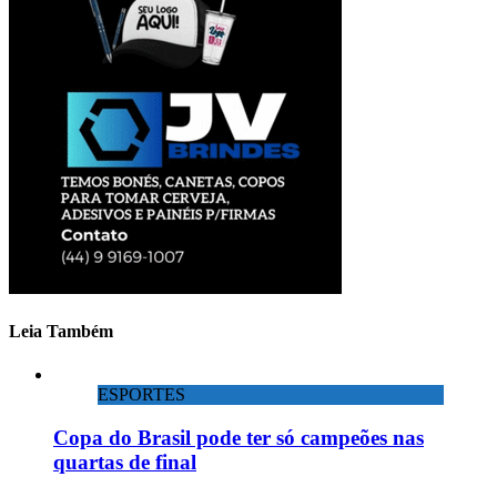
Leia Também
ESPORTES
Copa do Brasil pode ter só campeões nas
quartas de final