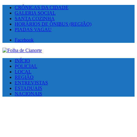
CRÔNICAS DA CIDADE
GALERIA SOCIAL
SANTA COZINHA
HORÁRIOS DE ÔNIBUS (REGIÃO)
PIADAS VAGAU
Facebook
INÍCIO
POLICIAL
LOCAL
REGIÃO
ENTREVISTAS
ESTADUAIS
NACIONAIS