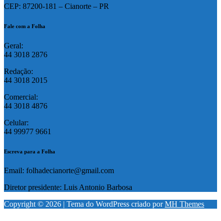
CEP: 87200-181 – Cianorte – PR
Fale com a Folha
Geral:
44 3018 2876
Redação:
44 3018 2015
Comercial:
44 3018 4876
Celular:
44 99977 9661
Escreva para a Folha
Email: folhadecianorte@gmail.com
Diretor presidente: Luis Antonio Barbosa
Copyright © 2026 | Tema do WordPress criado por
MH Themes