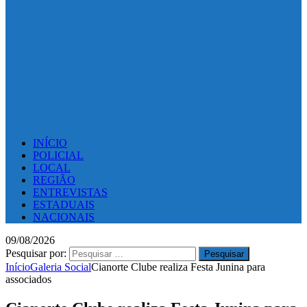
INÍCIO
POLICIAL
LOCAL
REGIÃO
ENTREVISTAS
ESTADUAIS
NACIONAIS
09/08/2026
Pesquisar por:
Início
Galeria Social
Cianorte Clube realiza Festa Junina para
associados