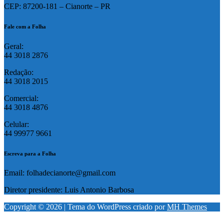
CEP: 87200-181 – Cianorte – PR
Fale com a Folha
Geral:
44 3018 2876
Redação:
44 3018 2015
Comercial:
44 3018 4876
Celular:
44 99977 9661
Escreva para a Folha
Email: folhadecianorte@gmail.com
Diretor presidente: Luis Antonio Barbosa
Copyright © 2026 | Tema do WordPress criado por
MH Themes