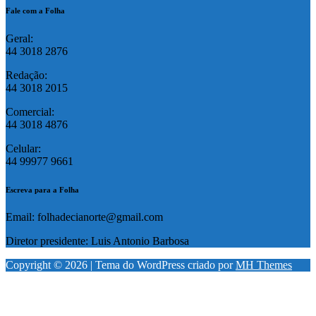
Fale com a Folha
Geral:
44 3018 2876
Redação:
44 3018 2015
Comercial:
44 3018 4876
Celular:
44 99977 9661
Escreva para a Folha
Email: folhadecianorte@gmail.com
Diretor presidente: Luis Antonio Barbosa
Copyright © 2026 | Tema do WordPress criado por
MH Themes