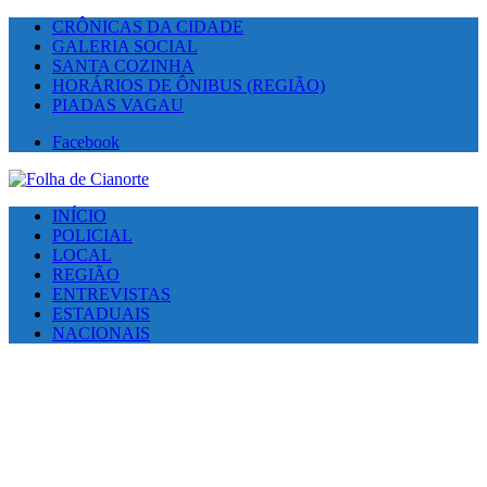
CRÔNICAS DA CIDADE
GALERIA SOCIAL
SANTA COZINHA
HORÁRIOS DE ÔNIBUS (REGIÃO)
PIADAS VAGAU
Facebook
INÍCIO
POLICIAL
LOCAL
REGIÃO
ENTREVISTAS
ESTADUAIS
NACIONAIS