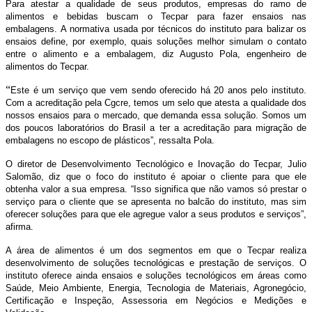
Para atestar a qualidade de seus produtos, empresas do ramo de
alimentos e bebidas buscam o Tecpar para fazer ensaios nas
embalagens. A normativa usada por técnicos do instituto para balizar os
ensaios define, por exemplo, quais soluções melhor simulam o contato
entre o alimento e a embalagem, diz Augusto Pola, engenheiro de
alimentos do Tecpar.
“
Este é um serviço que vem sendo oferecido há 20 anos pelo instituto.
Com a acreditação pela Cgcre, temos um selo que atesta a qualidade dos
nossos ensaios para o mercado, que demanda essa solução. Somos um
dos poucos laboratórios do Brasil a ter a acreditação para migração de
embalagens no escopo de plásticos”, ressalta Pola.
O diretor de Desenvolvimento Tecnológico e Inovação do Tecpar, Julio
Salomão, diz que o foco do instituto é apoiar o cliente para que ele
obtenha valor a sua empresa. “Isso significa que não vamos só prestar o
serviço para o cliente que se apresenta no balcão do instituto, mas sim
oferecer soluções para que ele agregue valor a seus produtos e serviços”,
afirma.
A área de alimentos é um dos segmentos em que o Tecpar realiza
desenvolvimento de soluções tecnológicas e prestação de serviços. O
instituto oferece ainda ensaios e soluções tecnológicos em áreas como
Saúde, Meio Ambiente, Energia, Tecnologia de Materiais, Agronegócio,
Certificação e Inspeção, Assessoria em Negócios e Medições e