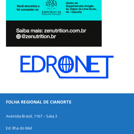
FOLHA REGIONAL DE CIANORTE
Avenida Brasil, 1167 – Sala 3
Ed. Ilha do Mel